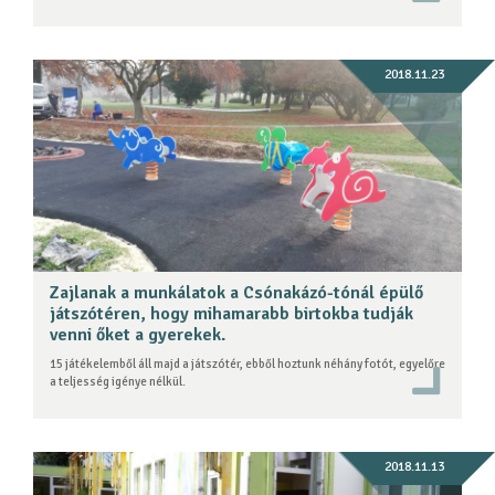
2018.11.23
Zajlanak a munkálatok a Csónakázó-tónál épülő
játszótéren, hogy mihamarabb birtokba tudják
venni őket a gyerekek.
15 játékelemből áll majd a játszótér, ebből hoztunk néhány fotót, egyelőre
a teljesség igénye nélkül.
2018.11.13