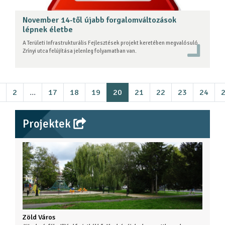
November 14-től újabb forgalomváltozások
lépnek életbe
A Területi Infrastrukturális Fejlesztések projekt keretében megvalósuló
Zrínyi utca felújítása jelenleg folyamatban van.
2
...
17
18
19
20
21
22
23
24
Projektek
Zöld Város