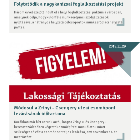
Folytatódik a nagykanizsai foglalkoztatási projekt
Három évvel ezelőtt indult el a helyi foglalkoztatási paktum a városban,
amelynek célja, hogy különféle munkaerőpiaci szolgáltatások
nyújtásával a hátrányos helyzetű célcsoportok munkaerőpiaci helyzetét
javítsa.
2018.11.29
Módosul a Zrínyi - Csengery utcai csomópont
lezárásának időtartama.
Korábban már hírt adtunk arról, hogy a Zrínyi u. és Csengery u.
kereszteződésében végzett közműépítési munkálatok miatt
szükségessé vált a csomópont teljes lezárása, ami november 14-én
megtörtént.