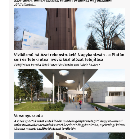
Közel másfél milliárd forintból bővülnek és újulnak meg otthonunk
zöldfelületei...
Víziközmû hálózat rekonstrukció Nagykanizsán - a Platán
sori és Teleki utcai ivóvíz közhálózat felújítása
Felújításra kerül a Teleki utcai és Platán sori ívóvíz hálózat
Versenyuszoda
A vizes sportok iránt érdeklődők minden igényét kielégítő nagy volumenű
infrastrukturális beruházás veszi kezdetét Nagykanizsán, a jelenlegi Városi
Uszoda mellett található strand területén.