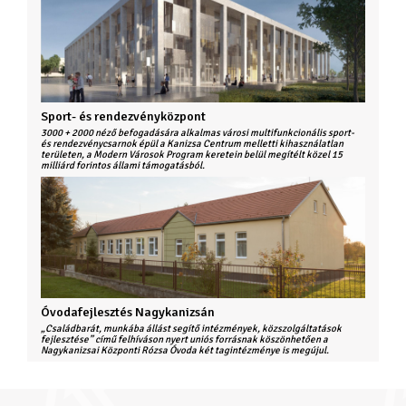
Sport- és rendezvényközpont
3000 + 2000 néző befogadására alkalmas városi multifunkcionális sport-
és rendezvénycsarnok épül a Kanizsa Centrum melletti kihasználatlan
területen, a Modern Városok Program keretein belül megítélt közel 15
milliárd forintos állami támogatásból.
Óvodafejlesztés Nagykanizsán
„Családbarát, munkába állást segítő intézmények, közszolgáltatások
fejlesztése” című felhíváson nyert uniós forrásnak köszönhetően a
Nagykanizsai Központi Rózsa Óvoda két tagintézménye is megújul.