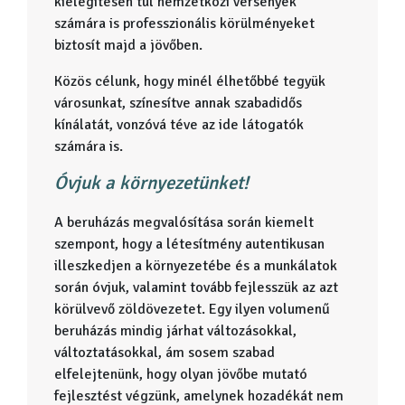
kielégítésén túl nemzetközi versenyek
számára is professzionális körülményeket
biztosít majd a jövőben.
Közös célunk, hogy minél élhetőbbé tegyük
városunkat, színesítve annak szabadidős
kínálatát, vonzóvá téve az ide látogatók
számára is.
Óvjuk a környezetünket!
A beruházás megvalósítása során kiemelt
szempont, hogy a létesítmény autentikusan
illeszkedjen a környezetébe és a munkálatok
során óvjuk, valamint tovább fejlesszük az azt
körülvevő zöldövezetet. Egy ilyen volumenű
beruházás mindig járhat változásokkal,
változtatásokkal, ám sosem szabad
elfelejtenünk, hogy olyan jövőbe mutató
fejlesztést végzünk, amelynek hozadékát nem