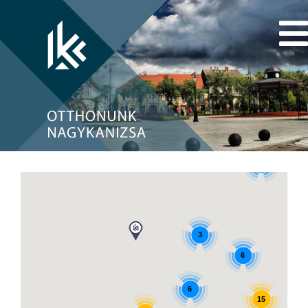
4
3
6
6
15