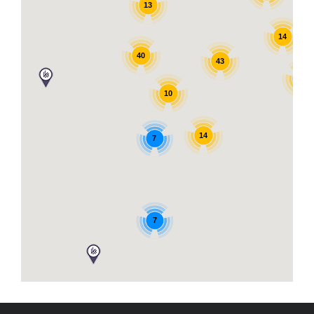
13
14
40
43
17
10
14
7
7
3