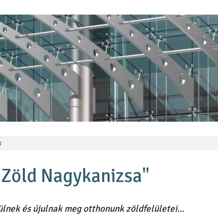
s
- Zöld Nagykanizsa"
ülnek és újulnak meg otthonunk zöldfelületei...