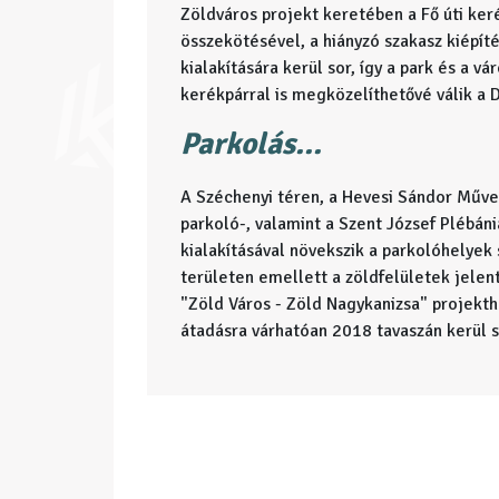
Zöldváros projekt keretében a Fő úti keré
összekötésével, a hiányzó szakasz kiépít
kialakítására kerül sor, így a park és a v
kerékpárral is megközelíthetővé válik a D
Parkolás...
A Széchenyi téren, a Hevesi Sándor Műve
parkoló-, valamint a Szent József Plébán
kialakításával növekszik a parkolóhelyek
területen emellett a zöldfelületek jelent
"Zöld Város - Zöld Nagykanizsa" projekt
átadásra várhatóan 2018 tavaszán kerül s