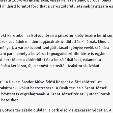
zata 100%-os intenzitású, vissza nem térítendő Európai Úniós
illiárd forintot fordíthat a város zöldfelületeinek javítására és
ekt keretében az Eötvös téren a játszótér kibővítésére kerül sor
közök családok minden tagjának aktív időtöltés kínálnak. Mind a
zményeit, a városközpont szolgáltatásait igénybe vevők számára
lható park, amely a belváros legnagyobb zöldfelülete is egyben.
kt keretében a zöldfelület és a belső úthálózat, valamint a
ára kerül sor, új, pihenést biztosító utcabútorok, ivókút
rül a Hevesi Sándor Művelődési Központ előtti zöldterület,
tcabútorok, ivókút beszerzésére. A Deák téri és a Szent József
l bővítést is végrehajtanak. A Szent József tér az új utcabútorok
 betölthet.
 Eötvös tér északi oldalán, a park első kis szakaszán véget ér. A