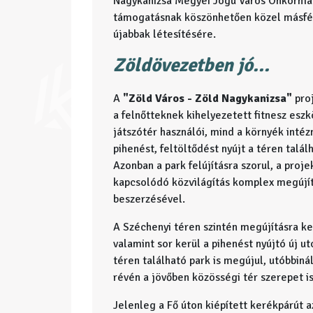
Nagykanizsa Megyei Jogú Város Önkormány
támogatásnak köszönhetően közel másfél m
újabbak létesítésére.
Zöldövezetben jó...
A
"Zöld Város - Zöld Nagykanizsa"
proj
a felnőtteknek kihelyezetett fitnesz esz
játszótér használói, mind a környék inté
pihenést, feltöltődést nyújt a téren talá
Azonban a park felújításra szorul, a proje
kapcsolódó közvilágítás komplex megújítás
beszerzésével.
A Széchenyi téren szintén megújításra ke
valamint sor kerül a pihenést nyújtó új u
téren található park is megújul, utóbbiná
révén a jövőben közösségi tér szerepet is
Jelenleg a Fő úton kiépített kerékpárút az