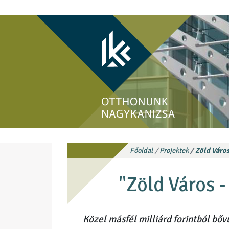
Főoldal
Projektek
Zöld Váro
"Zöld Város 
Közel másfél milliárd forintból bőv