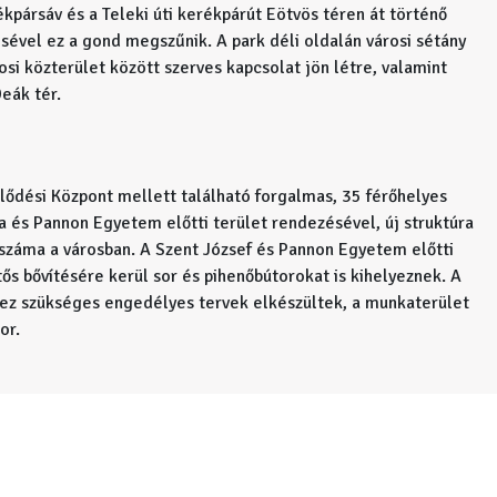
kpársáv és a Teleki úti kerékpárút Eötvös téren át történő
ésével ez a gond megszűnik. A park déli oldalán városi sétány
árosi közterület között szerves kapcsolat jön létre, valamint
eák tér.
lődési Központ mellett található forgalmas, 35 férőhelyes
ia és Pannon Egyetem előtti terület rendezésével, új struktúra
 száma a városban. A Szent József és Pannon Egyetem előtti
ős bővítésére kerül sor és pihenőbútorokat is kihelyeznek. A
hez szükséges engedélyes tervek elkészültek, a munkaterület
or.