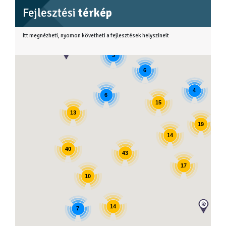
Fejlesztési
térkép
Itt megnézheti, nyomon követheti a fejlesztések helyszíneit
3
6
4
6
15
13
19
14
40
43
17
10
14
7