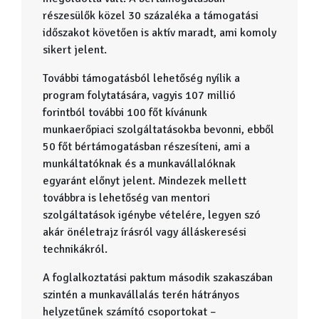
részesülők közel 30 százaléka a támogatási
időszakot követően is aktív maradt, ami komoly
sikert jelent.
További támogatásból lehetőség nyílik a
program folytatására, vagyis 107 millió
forintból további 100 főt kívánunk
munkaerőpiaci szolgáltatásokba bevonni, ebből
50 főt bértámogatásban részesíteni, ami a
munkáltatóknak és a munkavállalóknak
egyaránt előnyt jelent. Mindezek mellett
továbbra is lehetőség van mentori
szolgáltatások igénybe vételére, legyen szó
akár önéletrajz írásról vagy álláskeresési
technikákról.
A foglalkoztatási paktum második szakaszában
szintén a munkavállalás terén hátrányos
helyzetűnek számító csoportokat –