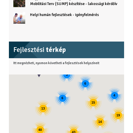
Mobilitási Terv (SUMP) készítése - lakossági kérdőív
Helyi humán fejlesztések - igényfelmérés
Fejlesztési
térkép
Itt megnézheti, nyomon követheti a fejlesztések helyszíneit
3
6
4
6
15
13
19
14
40
43