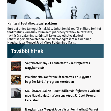
Kanizsai foglalkoztatási paktum
Európai Uniós támogatásnak köszönhetően közel fél milliárd forintot
fordíthatunk városunk munkaerő piaci helyzetének feltárására,
javítására valamint az érintett lakosság elhelyezkedési
lehetőségeinek növelésére. Ennek elősegítésére alakult meg
Nagykanizsa Megyei Jogú Város Paktumirodája is.
További hírek
Sajtóközlemény - Fenntartható városfejlesztés
Nagykanizsán
Projektindító konferenciát tartottak az „Együtt a
bogrács körül” program keretében
SAJTÓKÖZLEMÉNY - Mentőállomás-fejlesztés valósul
meg Nagykanizsán a Versenyképes Járások Program
keretében
Nagykanizsa Megyei Jogú Város Fenntartható Városi