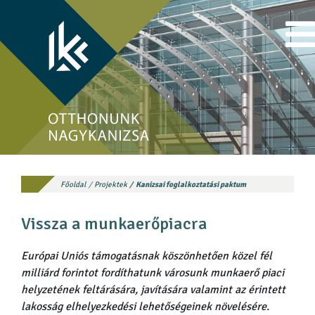
Főoldal
Projektek
Kanizsai foglalkoztatási paktum
Vissza a munkaerőpiacra
Európai Uniós támogatásnak köszönhetően közel fél
milliárd forintot fordíthatunk városunk munkaerő piaci
helyzetének feltárására, javítására valamint az érintett
lakosság elhelyezkedési lehetőségeinek növelésére.