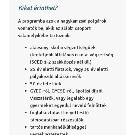
Kiket érinthet?
A programba azok a nagykanizsai polgárok
vonhatók be, akik az alábbi csoport
valamelyikébe tartoznak:
alacsony iskolai végzettségűek
(legfeljebb általános iskolai végzettség,
ISCED 1-2 szakképzés nélkül)
25 év alatti fiatalok, vagy 30 év alatti
pályakezdő álláskeresők
50 év felettiek
GYED-ről, GYESE-ről, ápolási díjról
visszatérők, vagy legalább egy
gyermeket egyedül nevelő felnőttek
foglalkoztatást helyettesítő
támogatásban részesülők
tartós munkanélküliséggel
veszélyeztetettek