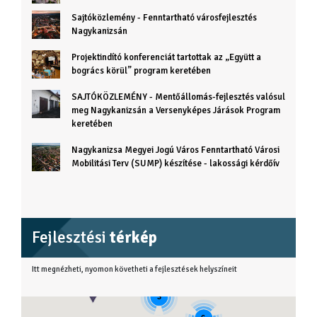
Sajtóközlemény - Fenntartható városfejlesztés
Nagykanizsán
Projektindító konferenciát tartottak az „Együtt a
bogrács körül” program keretében
SAJTÓKÖZLEMÉNY - Mentőállomás-fejlesztés valósul
meg Nagykanizsán a Versenyképes Járások Program
keretében
Nagykanizsa Megyei Jogú Város Fenntartható Városi
Mobilitási Terv (SUMP) készítése - lakossági kérdőív
Fejlesztési
térkép
Itt megnézheti, nyomon követheti a fejlesztések helyszíneit
3