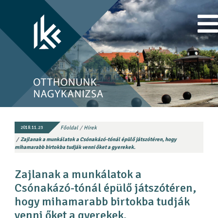
Főoldal
Hírek
2018.11.23
Zajlanak a munkálatok a Csónakázó-tónál épülő játszótéren, hogy
mihamarabb birtokba tudják venni őket a gyerekek.
Zajlanak a munkálatok a
Csónakázó-tónál épülő játszótéren,
hogy mihamarabb birtokba tudják
venni őket a gyerekek.