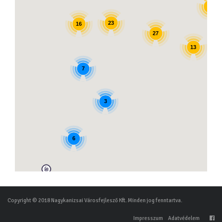
12
23
16
27
13
7
3
6
Copyright © 2018 Nagykanizsai Városfejlesző Kft. Minden jog fenntartva.
Impresszum
Adatvédelem