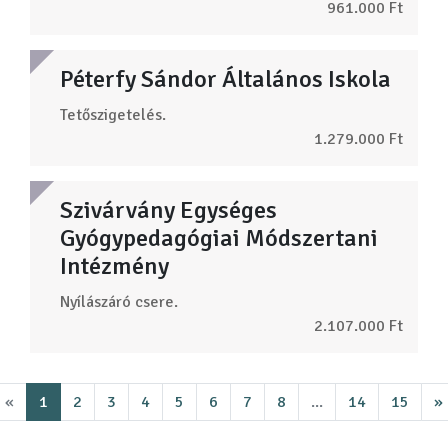
961.000 Ft
Péterfy Sándor Általános Iskola
Tetőszigetelés.
1.279.000 Ft
Szivárvány Egységes
Gyógypedagógiai Módszertani
Intézmény
Nyílászáró csere.
2.107.000 Ft
«
1
2
3
4
5
6
7
8
...
14
15
»