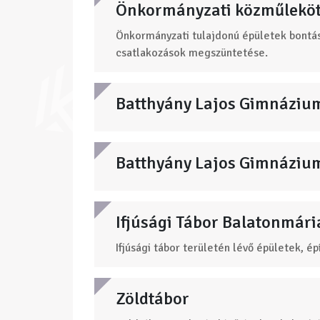
Önkormányzati közműleköt
Önkormányzati tulajdonú épületek bont
csatlakozások megszüntetése.
Batthyány Lajos Gimnáziu
Batthyány Lajos Gimnázium 
Ifjúsági Tábor Balatonmári
Ifjúsági tábor területén lévő épületek, ép
Zöldtábor