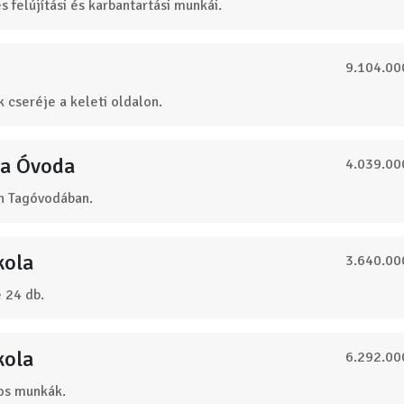
s felújítási és karbantartási munkái.
9.104.00
 cseréje a keleti oldalon.
sa Óvoda
4.039.00
th Tagóvodában.
kola
3.640.00
 24 db.
kola
6.292.00
kos munkák.