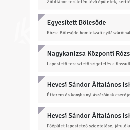
Zöldtábor területén lévő épületek, keríté
Egyesített Bölcsőde
Rózsa Bölcsőde homlokzati nyílászáróinak
Nagykanizsa Központi Róz
Lapostető terasztető szigetelés a Kossu
Hevesi Sándor Általános Is
Étterem és konyha nyílászáróinak cseréje
Hevesi Sándor Általános Is
Főépület laposteteő szigetelése, járulé