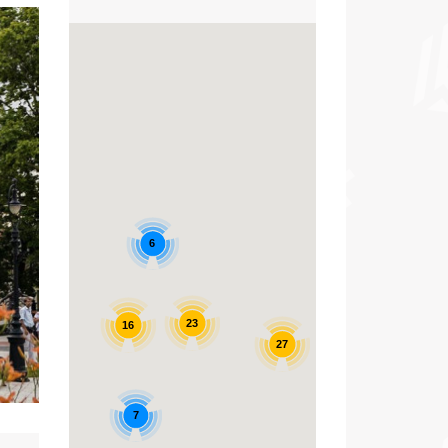
6
23
16
27
12
7