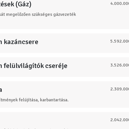
ések (Gáz)
4.000.00
ását megelőzően szükséges gázvezeték
m kazáncsere
5.592.00
felülvilágítók cseréje
3.526.00
a
2.309.00
ítmények felújítása, karbantartása.
2.042.00