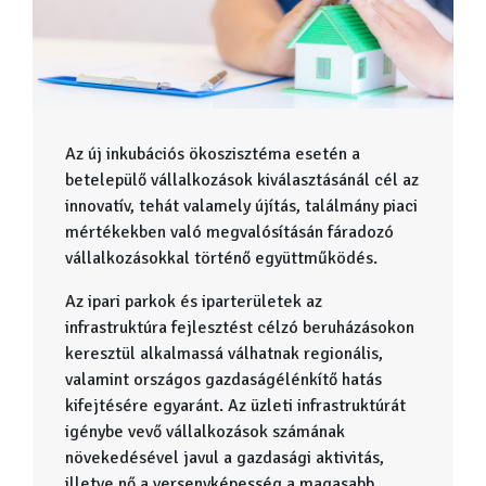
Az új inkubációs ökoszisztéma esetén a
betelepülő vállalkozások kiválasztásánál cél az
innovatív, tehát valamely újítás, találmány piaci
mértékekben való megvalósításán fáradozó
vállalkozásokkal történő együttműködés.
Az ipari parkok és iparterületek az
infrastruktúra fejlesztést célzó beruházásokon
keresztül alkalmassá válhatnak regionális,
valamint országos gazdaságélénkítő hatás
kifejtésére egyaránt. Az üzleti infrastruktúrát
igénybe vevő vállalkozások számának
növekedésével javul a gazdasági aktivitás,
illetve nő a versenyképesség a magasabb