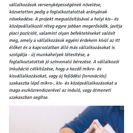
vállalkozások versenyképességének növelése,
közvetetten pedig a foglalkoztatottak arányának
növekedése. A projekt megvalósításával a helyi kis– és
középvállalkozói réteg egyre jobban megerősödik, javítja
piaci pozícióit, valamint olyan befektetéseket valósít
meg, amely a vállalkozások egyéni érdekein kívül az itt
élőket és a kapcsolatban álló más vállalkozásokat is
szolgálja - új munkahelyek létesítése, a
foglalkoztatottak jó színvonalú bérezése. A vállalkozói
inkubáció célkitűzése, hogy a kezdő mikro- és
kisvállalkozásokat, vagy új fejlődési (innovációs)
szakaszba lépő mikro-, kis- és középvállalkozásokat a
maga eszközrendszerével az induló, vagy átmeneti
szakaszban segítse.