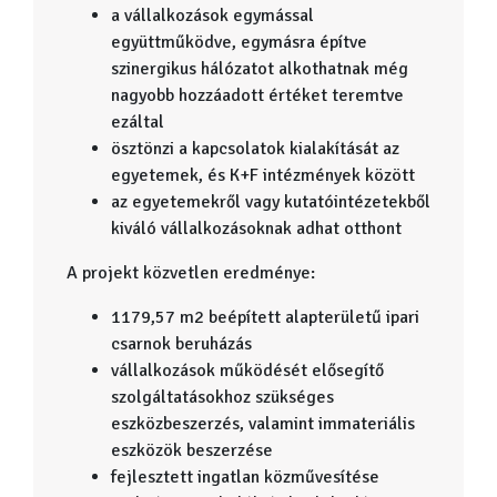
a vállalkozások egymással
együttműködve, egymásra építve
szinergikus hálózatot alkothatnak még
nagyobb hozzáadott értéket teremtve
ezáltal
ösztönzi a kapcsolatok kialakítását az
egyetemek, és K+F intézmények között
az egyetemekről vagy kutatóintézetekből
kiváló vállalkozásoknak adhat otthont
A projekt közvetlen eredménye:
1179,57 m2 beépített alapterületű ipari
csarnok beruházás
vállalkozások működését elősegítő
szolgáltatásokhoz szükséges
eszközbeszerzés, valamint immateriális
eszközök beszerzése
fejlesztett ingatlan közművesítése