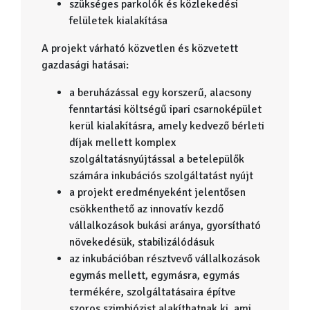
szükséges parkolók és közlekedési
felületek kialakítása
A projekt várható közvetlen és közvetett
gazdasági hatásai:
a beruházással egy korszerű, alacsony
fenntartási költségű ipari csarnoképület
kerül kialakításra, amely kedvező bérleti
díjak mellett komplex
szolgáltatásnyújtással a betelepülők
számára inkubációs szolgáltatást nyújt
a projekt eredményeként jelentősen
csökkenthető az innovatív kezdő
vállalkozások bukási aránya, gyorsítható
növekedésük, stabilizálódásuk
az inkubációban résztvevő vállalkozások
egymás mellett, egymásra, egymás
termékére, szolgáltatásaira építve
szoros szimbiózist alakíthatnak ki, ami