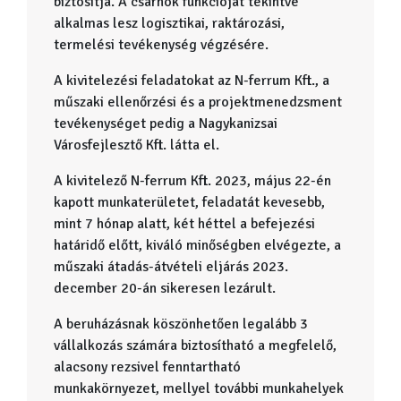
biztosítja. A csarnok funkcióját tekintve
alkalmas lesz logisztikai, raktározási,
termelési tevékenység végzésére.
A kivitelezési feladatokat az N-ferrum Kft., a
műszaki ellenőrzési és a projektmenedzsment
tevékenységet pedig a Nagykanizsai
Városfejlesztő Kft. látta el.
A kivitelező N-ferrum Kft. 2023, május 22-én
kapott munkaterületet, feladatát kevesebb,
mint 7 hónap alatt, két héttel a befejezési
határidő előtt, kiváló minőségben elvégezte, a
műszaki átadás-átvételi eljárás 2023.
december 20-án sikeresen lezárult.
A beruházásnak köszönhetően legalább 3
vállalkozás számára biztosítható a megfelelő,
alacsony rezsivel fenntartható
munkakörnyezet, mellyel további munkahelyek