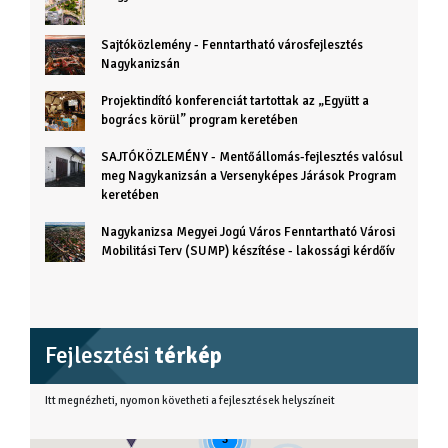
Sajtóközlemény - Fenntartható városfejlesztés
Nagykanizsán
Projektindító konferenciát tartottak az „Együtt a
bogrács körül” program keretében
SAJTÓKÖZLEMÉNY - Mentőállomás-fejlesztés valósul
meg Nagykanizsán a Versenyképes Járások Program
keretében
Nagykanizsa Megyei Jogú Város Fenntartható Városi
Mobilitási Terv (SUMP) készítése - lakossági kérdőív
Fejlesztési
térkép
Itt megnézheti, nyomon követheti a fejlesztések helyszíneit
3