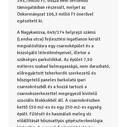
393,7millió Ft, vissza nem térítendő
támogatásban részesült, melyet az
Önkormányzat 106,3 millió Ft önerővel
egészített ki.
A Nagykanizsa, 649/174 helyrajzi számú
(Lendva utca) fejlesztési ingatlanon került
megvalósításra egy csarnoképület és a
kiszolgáló létesítményeivel, illetve a
szükséges parkolókkal. Az épület 7,50
méteres szabad belmagasságú, nem daruzható,
előregyártott teherhordó szerkezetű és
hőszigetelő paneles burkolatú ipari
csarnokrészből és a hozzá tartozó a
csarnokszerkezettel megegyező kivitelű
szociális blokkokból áll. A csarnokrészben
kettő 150 m2-es és egy 250 m2-es egység
épült. Fűtését és használati meleg víz
előállítását hőszivattyús gépésztechnológia