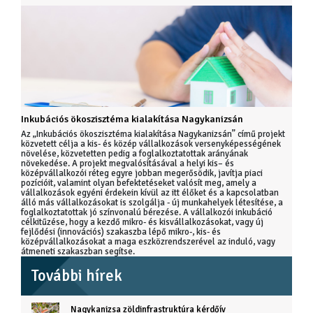
Inkubációs ökoszisztéma kialakítása Nagykanizsán
Az „Inkubációs ökoszisztéma kialakítása Nagykanizsán” című projekt
közvetett célja a kis- és közép vállalkozások versenyképességének
növelése, közvetetten pedig a foglalkoztatottak arányának
növekedése. A projekt megvalósításával a helyi kis– és
középvállalkozói réteg egyre jobban megerősödik, javítja piaci
pozícióit, valamint olyan befektetéseket valósít meg, amely a
vállalkozások egyéni érdekein kívül az itt élőket és a kapcsolatban
álló más vállalkozásokat is szolgálja - új munkahelyek létesítése, a
foglalkoztatottak jó színvonalú bérezése. A vállalkozói inkubáció
célkitűzése, hogy a kezdő mikro- és kisvállalkozásokat, vagy új
fejlődési (innovációs) szakaszba lépő mikro-, kis- és
középvállalkozásokat a maga eszközrendszerével az induló, vagy
átmeneti szakaszban segítse.
További hírek
Nagykanizsa zöldinfrastruktúra kérdőív