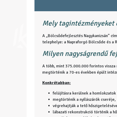
Mely tagintézményeket ér
A „Bölcsődefejlesztés Nagykanizsán” cím
telephelye: a Napraforgó Bölcsőde és a Ró
Milyen nagyságrendű fej
A több, mint 375.000.000 forintos viss
megtörténik a 70-es években épült intéz
Konkrétabban:
felújításra kerülnek a homlokzatok
megtörténik a nyílászárók cseréje,
végrehajtják a tető hőszigetelésével
lábazati rekonstrukció történik a h