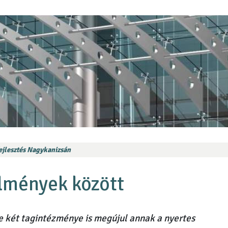
jlesztés Nagykanizsán
lmények között
e két tagintézménye is megújul annak a nyertes