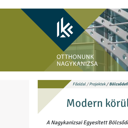
Főoldal
Projektek
Bölcsődefe
Modern körü
A Nagykanizsai Egyesített Bölcsőd