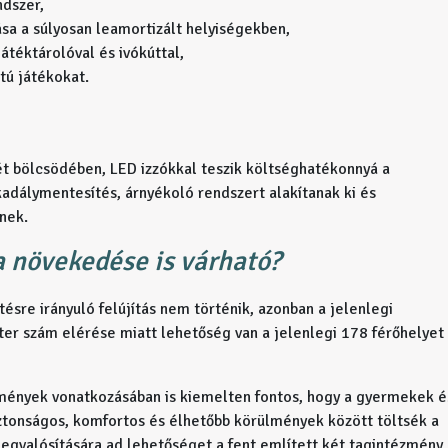
ndszer,
sa a súlyosan leamortizált helyiségekben,
átéktárolóval és ivókúttal,
otú játékokat.
t bölcsödében, LED izzókkal teszik költséghatékonnyá a
kadálymentesítés, árnyékoló rendszert alakítanak ki és
nek.
 növekedése is várható?
ésre irányuló felújítás nem történik, azonban a jelenlegi
ter szám elérése miatt lehetőség van a jelenlegi 178 férőhelyet
zmények vonatkozásában is kiemelten fontos, hogy a gyermekek é
tonságos, komfortos és élhetőbb körülmények között töltsék a
egvalósítására ad lehetőséget a fent említett két tagintézmény