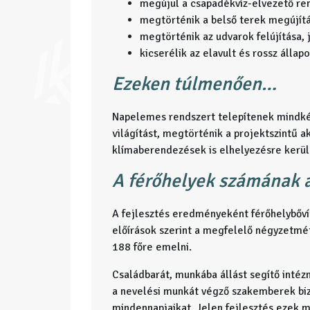
megújul a csapadékvíz-elvezető re
megtörténik a belső terek megújítá
megtörténik az udvarok felújítása, j
kicserélik az elavult és rossz állap
Ezeken túlmenően…
Napelemes rendszert telepítenek mindké
világítást, megtörténik a projektszintű a
klímaberendezések is elhelyezésre kerül
A férőhelyek számának a
A fejlesztés eredményeként férőhelybővít
előírások szerint a megfelelő négyzetmé
188 főre emelni.
Családbarát, munkába állást segítő inté
a nevelési munkát végző szakemberek biz
mindennapjaikat. Jelen fejlesztés ezek m