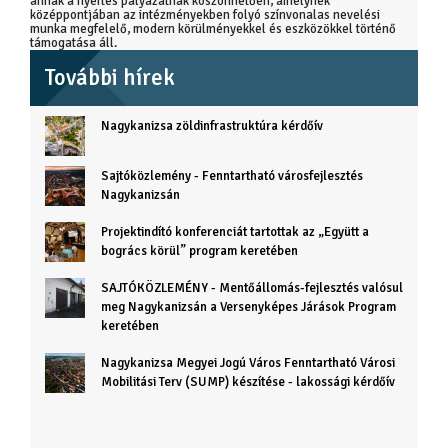
annak a nyertes pályázatnak köszönhetően, amelynek
középpontjában az intézményekben folyó színvonalas nevelési
munka megfelelő, modern körülményekkel és eszközökkel történő
támogatása áll.
További hírek
Nagykanizsa zöldinfrastruktúra kérdőív
Sajtóközlemény - Fenntartható városfejlesztés
Nagykanizsán
Projektindító konferenciát tartottak az „Együtt a
bogrács körül” program keretében
SAJTÓKÖZLEMÉNY - Mentőállomás-fejlesztés valósul
meg Nagykanizsán a Versenyképes Járások Program
keretében
Nagykanizsa Megyei Jogú Város Fenntartható Városi
Mobilitási Terv (SUMP) készítése - lakossági kérdőív