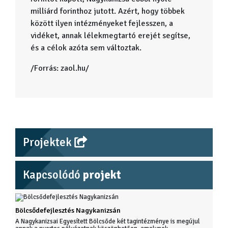
milliárd forinthoz jutott. Azért, hogy többek
között ilyen intézményeket fejlesszen, a
vidéket, annak lélekmegtartó erejét segítse,
és a célok az­óta sem változtak.
/Forrás: zaol.hu/
Projektek
Kapcsolódó
projekt
Bölcsődefejlesztés Nagykanizsán
A Nagykanizsai Egyesített Bölcsőde két tagintézménye is megújul