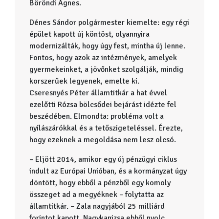
Böröndi Ágnes.
Dénes Sándor polgármester kiemelte: egy régi
épület kapott új köntöst, olyannyira
modernizálták, hogy úgy fest, mintha új lenne.
Fontos, hogy azok az intézmények, amelyek
gyermekeinket, a jövőnket szolgálják, mindig
korszerűek legyenek, emelte ki.
Cseresnyés Péter államtitkár a hat évvel
ezelőtti Rózsa bölcsődei bejárást idézte fel
beszédében. Elmondta: probléma volt a
nyílászárókkal és a tetőszigeteléssel. Érezte,
hogy ezeknek a megoldása nem lesz olcsó.
– Eljött 2014, amikor egy új pénzügyi ciklus
indult az Euró­pai Unióban, és a kormányzat úgy
döntött, hogy ebből a pénzből egy komoly
összeget ad a megyéknek – folytatta az
államtitkár. – Zala nagyjából 25 milliárd
forintot kapott, Nagykanizsa ebből nyolc