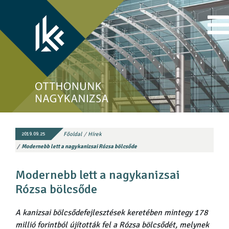
Főoldal
Hírek
2019.09.25
Modernebb lett a nagykanizsai Rózsa bölcsőde
Modernebb lett a nagykanizsai
Rózsa bölcsőde
A kanizsai bölcsődefejlesztések keretében mintegy 178
millió forintból újították fel a Rózsa bölcsődét, melynek