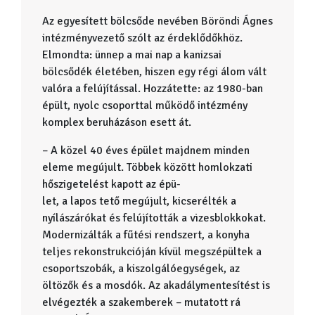
Az egyesített bölcsőde nevében Böröndi Ágnes
intézményvezető szólt az érdeklődőkhöz.
Elmondta: ünnep a mai nap a kanizsai
bölcsődék életében, hiszen egy régi álom vált
valóra a felújítással. Hozzátette: az 1980-ban
épült, nyolc csoporttal működő intézmény
komplex beruházáson esett át.
– A közel 40 éves épület majdnem minden
eleme meg­újult. Többek között homlok­zati
hőszigetelést kapott az épü-
let, a lapos tető megújult, kicserélték a
nyílászárókat és felújították a vizesblokkokat.
Modernizálták a fűtési rendszert, a konyha
teljes rekonstrukcióján kívül megszépültek a
csoportszobák, a kiszolgálóegységek, az
öltözők és a mosdók. Az akadálymentesítést is
elvégezték a szakemberek – mutatott rá