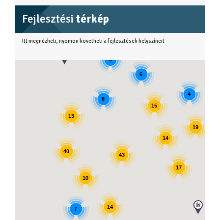
Fejlesztési
térkép
Itt megnézheti, nyomon követheti a fejlesztések helyszíneit
3
6
4
6
15
13
19
14
40
43
17
10
14
7