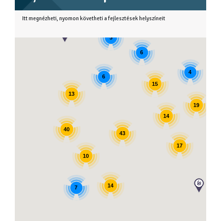
Itt megnézheti, nyomon követheti a fejlesztések helyszíneit
3
6
4
6
15
13
19
14
40
43
17
10
14
7