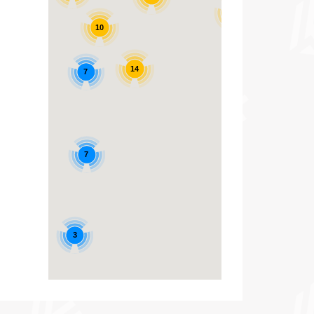
17
10
14
7
7
3