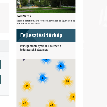
Zöld Város
Közel másfél milliárd forintból bővülnek és újulnak meg
otthonunk zöldfelületei...
Fejlesztési
térkép
Itt megnézheti, nyomon követheti a
fejlesztések helyszíneit
3
6
4
6
15
13
11
14
40
43