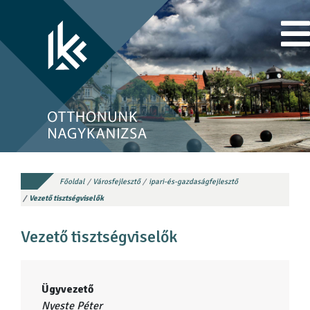
Főoldal
Városfejlesztő
ipari-és-gazdaságfejlesztő
Vezető tisztségviselők
Vezető tisztségviselők
Ügyvezető
Nyeste Péter