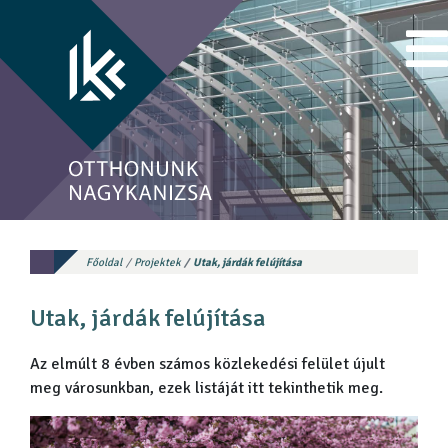
Főoldal
Projektek
Utak, járdák felújítása
Utak, járdák felújítása
Az elmúlt 8 évben számos közlekedési felület újult
meg városunkban, ezek listáját itt tekinthetik meg.