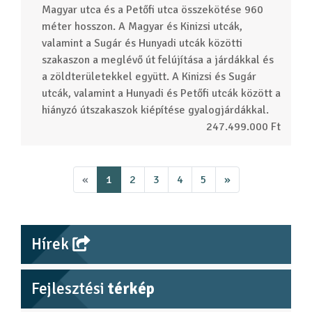
Magyar utca és a Petőfi utca összekötése 960
méter hosszon. A Magyar és Kinizsi utcák,
valamint a Sugár és Hunyadi utcák közötti
szakaszon a meglévő út felújítása a járdákkal és
a zöldterületekkel együtt. A Kinizsi és Sugár
utcák, valamint a Hunyadi és Petőfi utcák között a
hiányzó útszakaszok kiépítése gyalogjárdákkal.
247.499.000 Ft
«
1
2
3
4
5
»
Hírek
Fejlesztési
térkép