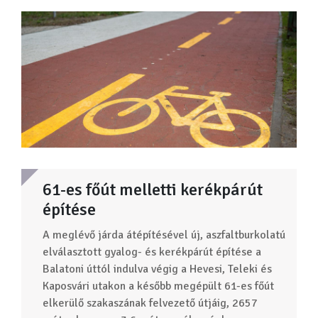
61-es főút melletti kerékpárút
építése
A meglévő járda átépítésével új, aszfaltburkolatú
elválasztott gyalog- és kerékpárút építése a
Balatoni úttól indulva végig a Hevesi, Teleki és
Kaposvári utakon a később megépült 61-es főút
elkerülő szakaszának felvezető útjáig, 2657