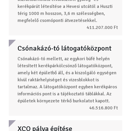
kerékpárút létesítése a Hevesi utcától a Huszti
térig 1000 m hosszon, 3,6 m szélességben,
megfelelő csomóponti átvezetésekkel.
411.207.000 Ft
Csónakázó-tó látogatóközpont
Csónakázó-tó mellett, az egykori büfé helyén
létesített kerékpárkölcsönző látogatóközpont,
amely két épületbő áll, és a kiszolgáló egységen
kívül raktárhelyiséget és vizesblokkot is
tartalmaz. A látogatóközpont egyben kerékpáros
információs pont is a tájékoztató táblákkal. Az
épületek környezete térkő burkolatot kapott.
46.516.800 Ft
XCO pálya építése