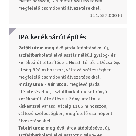
méter hosszon, 3,6 méter szélességben,
megfelelő csomóponti átvezetésekkel.
111.687.000 Ft
IPA kerékpárút építés
Petőfi utca:
meglévő járda átépítésével új,
aszfaltburkolatú elválasztás nélküli gyalog- és
kerékpárút létesítése a Huszti tértől a Dózsa Gy.
utcáig 828 m hosszon, változó szélességben,
megfelelő csomóponti átvezetésekkel.
Király utca - Vár utca:
meglévő járda
átépítésével új, aszfaltburkolatú kétirányú
kerékpárút létesítése a Zrínyi utcától a
kiskanizsai Varasdi utcáig 1166 m hosszon,
változó szélességben, megfelelő csomóponti
átvezetésekkel.
Teleki utca:
meglévő járda átépítésével új,
aszfaltburkolatú elválasztott gyalog- és