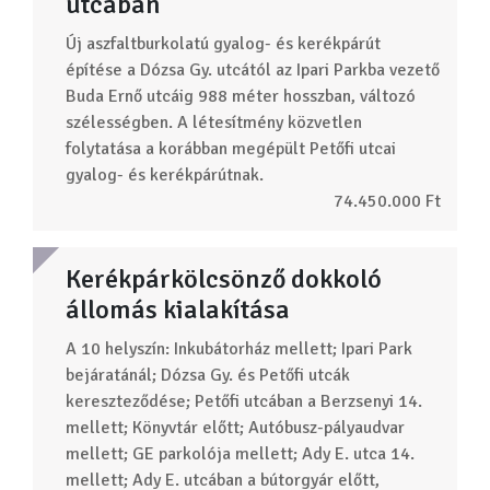
utcában
Új aszfaltburkolatú gyalog- és kerékpárút
építése a Dózsa Gy. utcától az Ipari Parkba vezető
Buda Ernő utcáig 988 méter hosszban, változó
szélességben. A létesítmény közvetlen
folytatása a korábban megépült Petőfi utcai
gyalog- és kerékpárútnak.
74.450.000 Ft
Kerékpárkölcsönző dokkoló
állomás kialakítása
A 10 helyszín: Inkubátorház mellett; Ipari Park
bejáratánál; Dózsa Gy. és Petőfi utcák
kereszteződése; Petőfi utcában a Berzsenyi 14.
mellett; Könyvtár előtt; Autóbusz-pályaudvar
mellett; GE parkolója mellett; Ady E. utca 14.
mellett; Ady E. utcában a bútorgyár előtt,