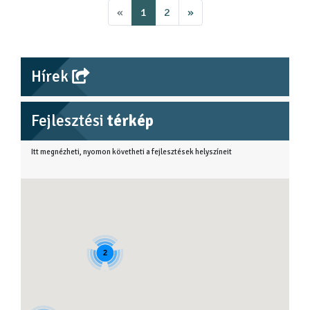
«
1
2
»
Hírek
Fejlesztési
térkép
Itt megnézheti, nyomon követheti a fejlesztések helyszíneit
2