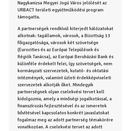
Nagykanizsa Megyei Jogú Város jelölését az
URBACT területi együttműködési program
támogatta.
A partnerségek rendkívül kiterjedt hálózatokat
alkotnak: tagállamok, városok, a Bizottság 13
főigazgatósága, városok két szövetsége
(Eurocities és az Európai Települések és
Régiók Tanácsa), az Európai Beruházási Bank és
különféle érdekelt felei, így szövetségek, nem
kormányzati szervezetek, kutató- és oktatási
intézmények, valamint üzleti érdekképviseleti
szervezetek alkotják őket. Mindegyik
partnerségnek olyan cselekvési tervet kell
kidolgoznia, amely a minőségi jogalkotással, a
finanszírozás fejlesztésével és az ismeretek
bővítésével kapcsolatos konkrét javaslatokat
fogalmaz meg az adott partnerség témakörére
vonatkozóan. A cselekvési tervet az adott