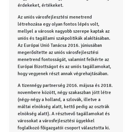
érdekeket, értékeket.
Az uniós városfejlesztési menetrend
létrehozása egy olyan fontos lépés volt,
mellyel a városok nagyobb szerepe kaptak az
uniós és tagállami szakpolitikák alakításában.
Az Európai Unió Tanácsa 2016. júniusában
megerősítette az uniós városfejlesztési
menetrend fontosságát, valamint felkérte az
Európai Bizottságot és az uniós tagállamokat,
hogy vegyenek részt annak végrehajtásában.
A tizennégy partnerség 2016. májusa és 2018.
novembere között, négy szakaszban jött létre
(négy-négy a holland, a szlovák, illetve a
máltai elnökség alatt, kettő pedig az osztrák
elnökség alatt). A résztvevő tagállamokat és
városokat a városfejlesztési ügyekkel
foglalkozó főigazgatói csoport választotta ki.