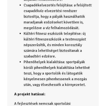
Csapadékelvezetés felújítása: a felújított
csapadékvíz-elvezetési rendszer
biztosítja, hogy a pályák használhatók
maradjanak esõzéseket követõen is,
megelõzve a víz felhalmozódását.
Kültéri fitnesz eszközök telepítése: új
kültéri fitneszeszközök a testmozgást
népszerûsítik, és minden korosztály
számára lehetõséget biztosítanak a
szabadtéri edzésre.
Pihenõhelyek kialakítása: sportpályák
körüli pihenõhelyek kialakítása lehetõvé
teszi, hogy a sportolók és látogatók
kényelmesen pihenhessenek a mozgás
után, vagy élvezhessék a környezetet.
A projekt hatásai:
A fejlesztések nemcsak sportolási