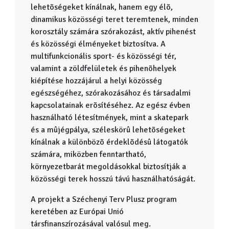
lehetõségeket kínálnak, hanem egy élõ,
dinamikus közösségi teret teremtenek, minden
korosztály számára szórakozást, aktív pihenést
és közösségi élményeket biztosítva. A
multifunkcionális sport- és közösségi tér,
valamint a zöldfelületek és pihenõhelyek
kiépítése hozzájárul a helyi közösség
egészségéhez, szórakozásához és társadalmi
kapcsolatainak erõsítéséhez. Az egész évben
használható létesítmények, mint a skatepark
és a mûjégpálya, széleskörû lehetõségeket
kínálnak a különbözõ érdeklõdésû látogatók
számára, miközben fenntartható,
környezetbarát megoldásokkal biztosítják a
közösségi terek hosszú távú használhatóságát.
A projekt a Széchenyi Terv Plusz program
keretében az Európai Unió
társfinanszírozásával valósul meg.