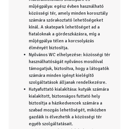
mûjégpálya: egész évben használható
közösségi tér, amely minden korosztály
számára szórakoztató lehetõségeket
kínál. A skatepark lehetõséget ad a
fiataloknak a gördeszkázásra, míg a
mûjégpálya télen a korcsolyázás
élményét biztosítja.
Nyilvános WC elhelyezése: közösségi tér
használhatóságát nyilvános mosdóval
támogatjuk, biztosítva, hogy a látogatók
számára minden igényt kielégítõ
szolgáltatások álljanak rendelkezésre.
Kutyafuttató kialakítása: kutyák számára
kialakított, biztonságos futtató hely
biztosítja a házikedvencek számára a
szabad mozgás lehetõségét, miközben
gazdáik is élvezhetik a közösségi tér
egyéb szolgáltatásait.