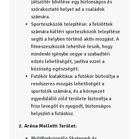
játszótér bõvítése egy biztonságos és
szórakoztató helyet ad a családok
számára.
Sporteszközök telepítése: a felnõttek
számára kültéri sporteszközök telepítése
segíti a helyben történõ aktív mozgást. A
fitneszeszközök lehetõvé teszik, hogy
mindenki igénybe vegye a szabadtéri
edzés lehetõségét, javítva ezzel a
közösség egészségét.
Futókör kialakítása: a futókör biztosítja a
rendszeres mozgás lehetõségét a
sportolók számára, és a környezet
egyedülálló zöld területe biztosítja a
friss levegõt és nyugodt, biztonságos
helyszínt a futáshoz.
2. Aréna Melletti Terület:
Multifunkcionális Skatepark és