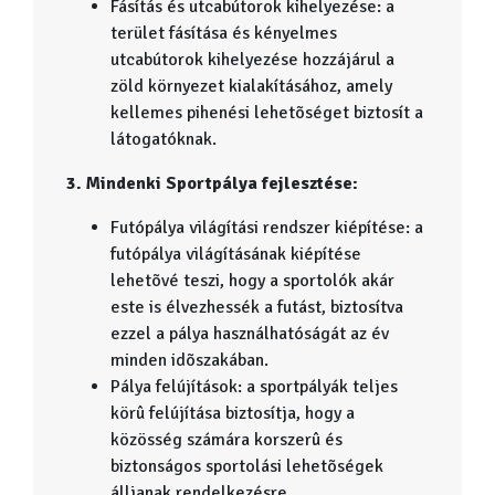
Fásítás és utcabútorok kihelyezése: a
terület fásítása és kényelmes
utcabútorok kihelyezése hozzájárul a
zöld környezet kialakításához, amely
kellemes pihenési lehetõséget biztosít a
látogatóknak.
3. Mindenki Sportpálya fejlesztése:
Futópálya világítási rendszer kiépítése: a
futópálya világításának kiépítése
lehetõvé teszi, hogy a sportolók akár
este is élvezhessék a futást, biztosítva
ezzel a pálya használhatóságát az év
minden idõszakában.
Pálya felújítások: a sportpályák teljes
körû felújítása biztosítja, hogy a
közösség számára korszerû és
biztonságos sportolási lehetõségek
álljanak rendelkezésre.