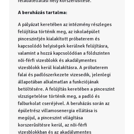
feladatellátási hely korszerûsítése.
A beruházás tartalma:
A pályázat keretében az intézmény részleges
felújítása történik meg, az iskolaépület
pinceszintjén kialakított próbaterem és
kapcsolódó helyiségek kerülnek felújításra,
valamint a hozzá kapcsolódóan a földszinten
nõi-férfi vizesblokk és akadálymentes
vizesblokk kerül kialakításra. A próbaterem
falai és padlószerkezete vizesedik, jelenlegi
állapotában alkalmatlan a funkciójának
betöltésére. A felújítás keretében a pinceszint
vízszigetelése történik meg, a padló és
falburkolat cseréjével. A beruházás során az
épületrész villamosenergia ellátása is
megújul, a pinceszint világítása
korszerûsítésre kerül, az nõi-férfi
vizesblokkban és az akadálymentes