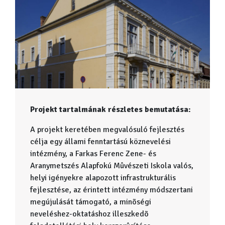
Projekt tartalmának részletes bemutatása:
A projekt keretében megvalósuló fejlesztés
célja egy állami fenntartású köznevelési
intézmény, a Farkas Ferenc Zene- és
Aranymetszés Alapfokú Mûvészeti Iskola valós,
helyi igényekre alapozott infrastrukturális
fejlesztése, az érintett intézmény módszertani
megújulását támogató, a minõségi
neveléshez-oktatáshoz illeszkedõ