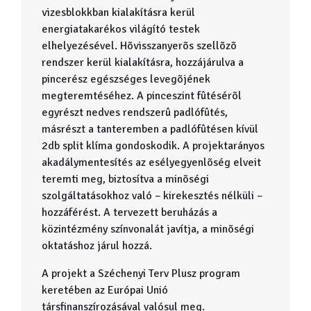
vizesblokkban kialakításra kerül
energiatakarékos világító testek
elhelyezésével. Hõvisszanyerõs szellõzõ
rendszer kerül kialakításra, hozzájárulva a
pincerész egészséges levegõjének
megteremtéséhez. A pinceszint fûtésérõl
egyrészt nedves rendszerû padlófûtés,
másrészt a tanteremben a padlófûtésen kívül
2db split klíma gondoskodik. A projektarányos
akadálymentesítés az esélyegyenlõség elveit
teremti meg, biztosítva a minõségi
szolgáltatásokhoz való – kirekesztés nélküli –
hozzáférést. A tervezett beruházás a
közintézmény színvonalát javítja, a minõségi
oktatáshoz járul hozzá.
A projekt a Széchenyi Terv Plusz program
keretében az Európai Unió
társfinanszírozásával valósul meg.