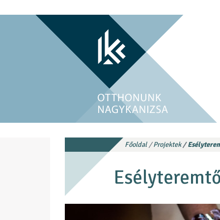
Főoldal
Projektek
Esélytere
Esélyteremt