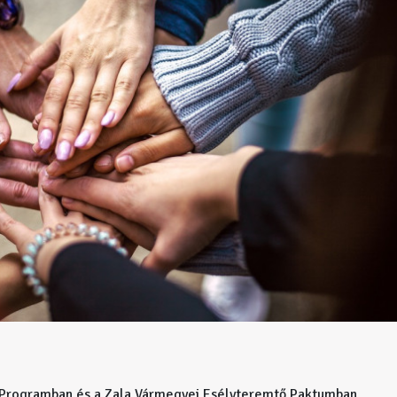
i Programban és a Zala Vármegyei Esélyteremtő Paktumban