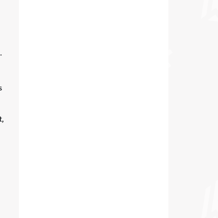
.
s
t,