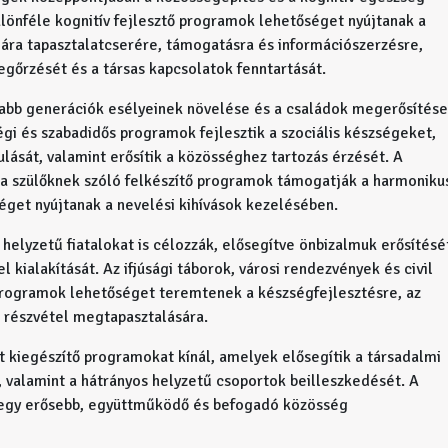
lönféle kognitív fejlesztő programok lehetőséget nyújtanak a
ára tapasztalatcserére, támogatásra és információszerzésre,
egőrzését és a társas kapcsolatok fenntartását.
labb generációk esélyeinek növelése és a családok megerősítése
i és szabadidős programok fejlesztik a szociális készségeket,
lását, valamint erősítik a közösséghez tartozás érzését. A
a szülőknek szóló felkészítő programok támogatják a harmoniku
éget nyújtanak a nevelési kihívások kezelésében.
helyzetű fiatalokat is célozzák, elősegítve önbizalmuk erősítésé
el kialakítását. Az ifjúsági táborok, városi rendezvények és civil
rogramok lehetőséget teremtenek a készségfejlesztésre, az
 részvétel megtapasztalására.
 kiegészítő programokat kínál, amelyek elősegítik a társadalmi
t, valamint a hátrányos helyzetű csoportok beilleszkedését. A
 egy erősebb, együttműködő és befogadó közösség