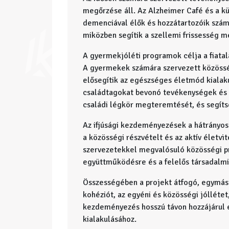
megőrzése áll. Az Alzheimer Café és a kü
demenciával élők és hozzátartozóik szám
miközben segítik a szellemi frissesség m
A gyermekjóléti programok célja a fiata
A gyermekek számára szervezett közösség
elősegítik az egészséges életmód kialaku
családtagokat bevonó tevékenységek és 
családi légkör megteremtését, és segíts
Az ifjúsági kezdeményezések a hátrányos 
a közösségi részvételt és az aktív életvit
szervezetekkel megvalósuló közösségi p
együttműködésre és a felelős társadalmi
Összességében a projekt átfogó, egymást
kohéziót, az egyéni és közösségi jólléte
kezdeményezés hosszú távon hozzájárul
kialakulásához.