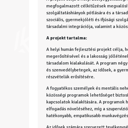
megfogalmazott célkitűzések megvalósítá
szolgáltatáshiányok pótlására és a társa
szociális, gyermekjóléti és ifjúsági szol
társadalmi integrációja, valamint a közös
A projekt tartalma:
A helyi humán fejlesztési projekt célja,
megerősítésével és a lakosság jólléténe
társadalom kialakulását. A program négy f
és szenvedélybetegek, az idősek, a gyer
részvételük erősítésére.
A fogyatékos személyek és mentális neh
közösségi programok lehetőséget biztosít
kapcsolatok kialakítására. A programok h
elfogadás növeléséhez, míg a szupervízi
hatékonyabb, empatikusabb munkavégzés
Az idősek számára szervezett tevékenysé