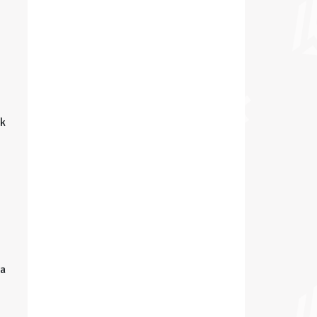
ek
 a