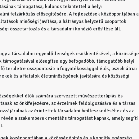
sának támogatása, különös tekintettel a helyi
dalmi felzárkózás elősegítésére. A fejlesztések középpontjában a
gáltatások minőségi javítása, a hátrányos helyzetű csoportok
ségi összetartozás és a társadalmi kohézió erősítése áll.
 hogy a társadalmi egyenlőtlenségek csökkentésével, a közösség
k támogatásával elősegítse egy befogadóbb, támogatóbb helyi
ő területre összpontosít: a fogyatékossággal élők, pszichiátriai
mekek és a fiatalok életminőségének javítására és közösségi
ézségekkel élők számára szervezett művészetterápiás és
anak az önkifejezésre, az érzelmek feldolgozására és a társas
ozzájárulnak az érintettek társadalmi beilleszkedéséhez és az
ó révén a szakemberek mentális támogatást kapnak, amely segíti
t.
gek középpontjában a közösségépítés és a kognitív egészség