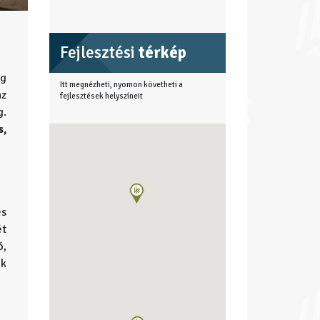
Fejlesztési
térkép
ág
Itt megnézheti, nyomon követheti a
az
fejlesztések helyszíneit
g.
s,
és
ét
ó,
ok