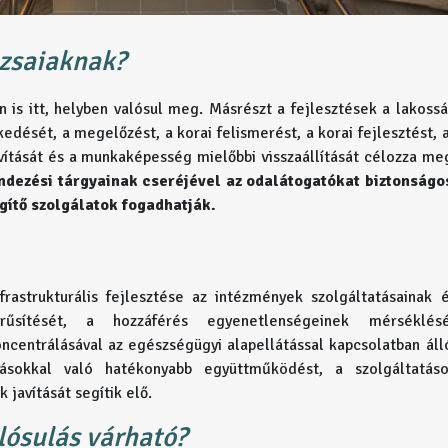
izsaiaknak?
n is itt, helyben valósul meg. Másrészt a fejlesztések a lakoss
dését, a megelőzést, a korai felismerést, a korai fejlesztést, 
vítását és a munkaképesség mielőbbi visszaállítását célozza me
endezési tárgyainak cseréjével az odalátogatókat biztonságo
gítő szolgálatok fogadhatják.
frastrukturális fejlesztése az intézmények szolgáltatásainak 
szerűsítését, a hozzáférés egyenetlenségeinek mérséklés
ncentrálásával az egészségügyi alapellátással kapcsolatban áll
tásokkal való hatékonyabb együttműködést, a szolgáltatás
javítását segítik elő.
lósulás várható?