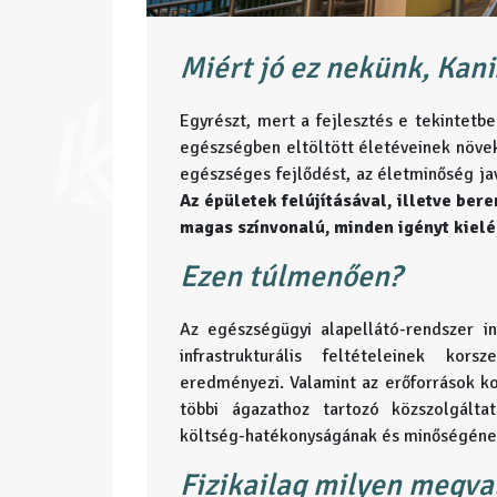
Miért jó ez nekünk, Kan
Egyrészt, mert a fejlesztés e tekintetbe
egészségben eltöltött életéveinek növeke
egészséges fejlődést, az életminőség ja
Az épületek felújításával, illetve ber
magas színvonalú, minden igényt kielé
Ezen túlmenően?
Az egészségügyi alapellátó-rendszer in
infrastrukturális feltételeinek kor
eredményezi. Valamint az erőforrások ko
többi ágazathoz tartozó közszolgálta
költség-hatékonyságának és minőségének 
Fizikailag milyen megva