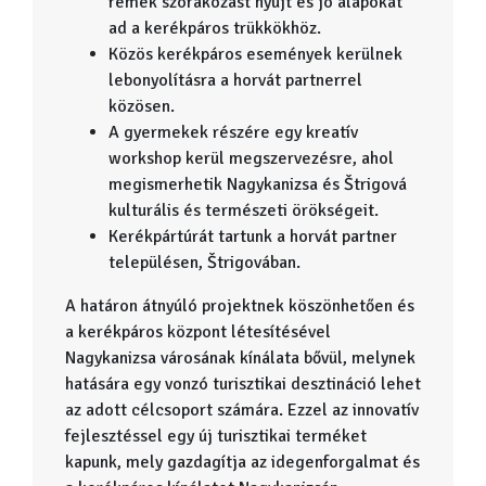
remek szórakozást nyújt és jó alapokat
ad a kerékpáros trükkökhöz.
Közös kerékpáros események kerülnek
lebonyolításra a horvát partnerrel
közösen.
A gyermekek részére egy kreatív
workshop kerül megszervezésre, ahol
megismerhetik Nagykanizsa és Štrigová
kulturális és természeti örökségeit.
Kerékpártúrát tartunk a horvát partner
településen, Štrigovában.
A határon átnyúló projektnek köszönhetően és
a kerékpáros központ létesítésével
Nagykanizsa városának kínálata bővül, melynek
hatására egy vonzó turisztikai desztináció lehet
az adott célcsoport számára. Ezzel az innovatív
fejlesztéssel egy új turisztikai terméket
kapunk, mely gazdagítja az idegenforgalmat és