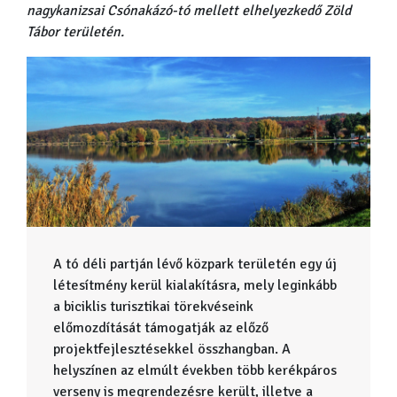
nagykanizsai Csónakázó-tó mellett elhelyezkedő Zöld
Tábor területén.
A tó déli partján lévő közpark területén egy új
létesítmény kerül kialakításra, mely leginkább
a biciklis turisztikai törekvéseink
előmozdítását támogatják az előző
projektfejlesztésekkel összhangban. A
helyszínen az elmúlt években több kerékpáros
verseny is megrendezésre került, illetve a