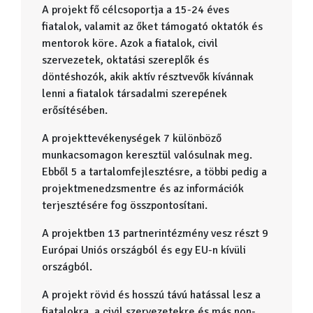
A projekt fő célcsoportja a 15-24 éves
fiatalok, valamit az őket támogató oktatók és
mentorok köre. Azok a fiatalok, civil
szervezetek, oktatási szereplők és
döntéshozók, akik aktív résztvevők kívánnak
lenni a fiatalok társadalmi szerepének
erősítésében.
A projekttevékenységek 7 különböző
munkacsomagon keresztül valósulnak meg.
Ebből 5 a tartalomfejlesztésre, a többi pedig a
projektmenedzsmentre és az információk
terjesztésére fog összpontosítani.
A projektben 13 partnerintézmény vesz részt 9
Európai Uniós országból és egy EU-n kívüli
országból.
A projekt rövid és hosszú távú hatással lesz a
fiatalokra, a civil szervezetekre és más non-