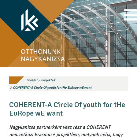
Főoldal
Projektek
COHERENT-A Circle Of youth for tHe EuRope wE want
COHERENT-A Circle Of youth for tHe
EuRope wE want
Nagykanizsa partnerként vesz rész a COHERENT
nemzetközi Erasmus+ projektben, melynek célja, hogy