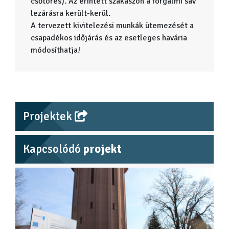
csőtörés). Az érintett szakaszon a forgalmi sáv
lezárásra került-kerül.
A tervezett kivitelezési munkák ütemezését a
csapadékos időjárás és az esetleges havária
módosíthatja!
Projektek
Kapcsolódó
projekt