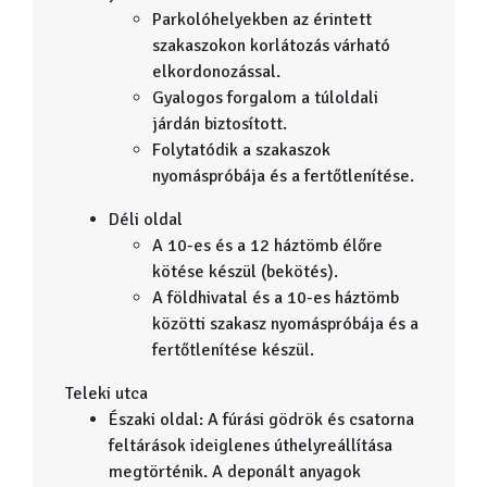
Parkolóhelyekben az érintett
szakaszokon korlátozás várható
elkordonozással.
Gyalogos forgalom a túloldali
járdán biztosított.
Folytatódik a szakaszok
nyomáspróbája és a fertőtlenítése.
Déli oldal
A 10-es és a 12 háztömb élőre
kötése készül (bekötés).
A földhivatal és a 10-es háztömb
közötti szakasz nyomáspróbája és a
fertőtlenítése készül.
Teleki utca
Északi oldal: A fúrási gödrök és csatorna
feltárások ideiglenes úthelyreállítása
megtörténik. A deponált anyagok