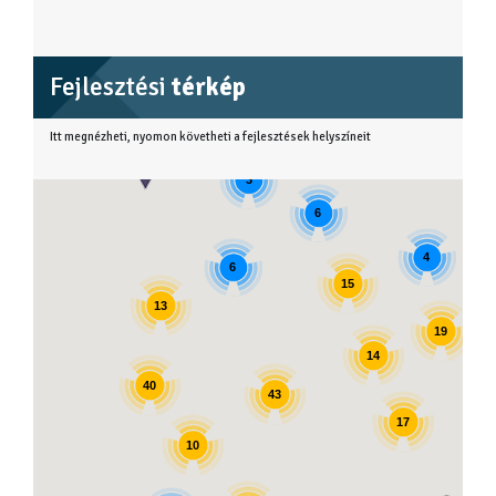
Fejlesztési
térkép
Itt megnézheti, nyomon követheti a fejlesztések helyszíneit
3
6
4
6
15
13
19
14
40
43
17
10