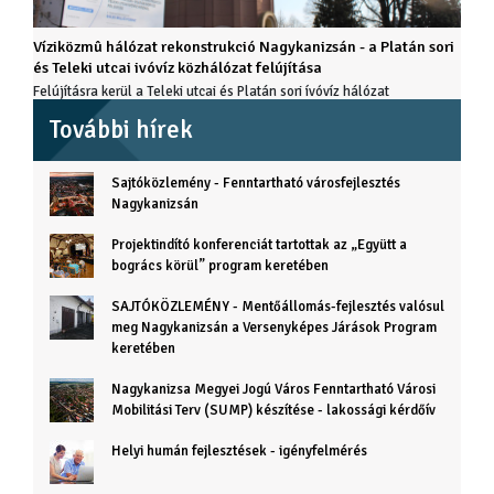
Víziközmû hálózat rekonstrukció Nagykanizsán - a Platán sori
és Teleki utcai ivóvíz közhálózat felújítása
Felújításra kerül a Teleki utcai és Platán sori ívóvíz hálózat
További hírek
Sajtóközlemény - Fenntartható városfejlesztés
Nagykanizsán
Projektindító konferenciát tartottak az „Együtt a
bogrács körül” program keretében
SAJTÓKÖZLEMÉNY - Mentőállomás-fejlesztés valósul
meg Nagykanizsán a Versenyképes Járások Program
keretében
Nagykanizsa Megyei Jogú Város Fenntartható Városi
Mobilitási Terv (SUMP) készítése - lakossági kérdőív
Helyi humán fejlesztések - igényfelmérés