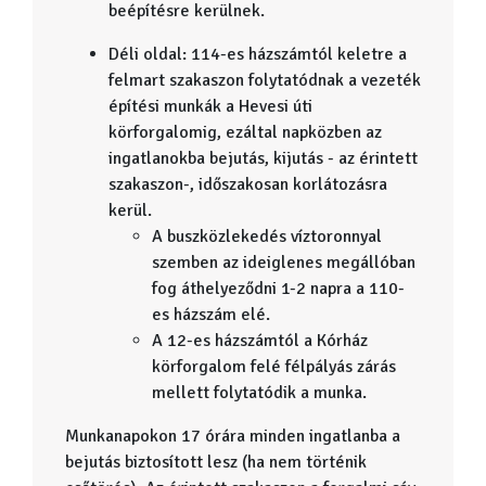
beépítésre kerülnek.
Déli oldal: 114-es házszámtól keletre a
felmart szakaszon folytatódnak a vezeték
építési munkák a Hevesi úti
körforgalomig, ezáltal napközben az
ingatlanokba bejutás, kijutás - az érintett
szakaszon-, időszakosan korlátozásra
kerül.
A buszközlekedés víztoronnyal
szemben az ideiglenes megállóban
fog áthelyeződni 1-2 napra a 110-
es házszám elé.
A 12-es házszámtól a Kórház
körforgalom felé félpályás zárás
mellett folytatódik a munka.
Munkanapokon 17 órára minden ingatlanba a
bejutás biztosított lesz (ha nem történik