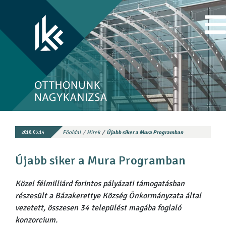
Főoldal
Hírek
Újabb siker a Mura Programban
2018.03.14
Újabb siker a Mura Programban
Közel félmilliárd forintos pályázati támogatásban
részesült a Bázakerettye Község Önkormányzata által
vezetett, összesen 34 települést magába foglaló
konzorcium.