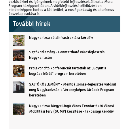
eszközökkel és igényeknek megfelelő fejlesztések állnak a Mura
Program középpontjában. A vidékfejlesztési célkitűzésben
mindenképpen fontos a két terület, a mezőgazdaság és a turizmus
összekapcsolása is.
További hírek
Nagykanizsa zöldinfrastruktúra kérdőív
Sajtóközlemény - Fenntartható városfejlesztés
Nagykanizsán
Projektindító konferenciát tartottak az „Együtt a
bogrács körül” program keretében
SAJTÓKÖZLEMÉNY - Mentőállomás-fejlesztés valósul
meg Nagykanizsán a Versenyképes Járások Program
keretében
Nagykanizsa Megyei Jogú Város Fenntartható Városi
Mobilitási Terv (SUMP) készítése - lakossági kérdőív