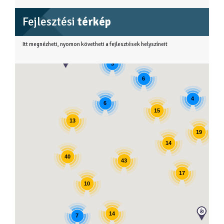
Fejlesztési
térkép
Itt megnézheti, nyomon követheti a fejlesztések helyszíneit
3
6
4
6
15
13
19
14
40
43
17
10
14
7