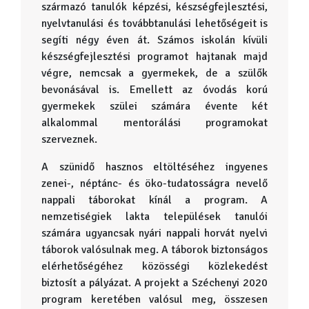
származó tanulók képzési, készségfejlesztési,
nyelvtanulási és továbbtanulási lehetőségeit is
segíti négy éven át. Számos iskolán kívüli
készségfejlesztési programot hajtanak majd
végre, nemcsak a gyermekek, de a szülők
bevonásával is. Emellett az óvodás korú
gyermekek szülei számára évente két
alkalommal mentorálási programokat
szerveznek.
A szünidő hasznos eltöltéséhez ingyenes
zenei-, néptánc- és öko-tudatosságra nevelő
nappali táborokat kínál a program. A
nemzetiségiek lakta települések tanulói
számára ugyancsak nyári nappali horvát nyelvi
táborok valósulnak meg. A táborok biztonságos
elérhetőségéhez közösségi közlekedést
biztosít a pályázat. A projekt a Széchenyi 2020
program keretében valósul meg, összesen