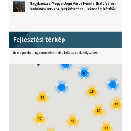
Nagykanizsa Megyei Jogú Város Fenntartható Városi
Mobilitási Terv (SUMP) készítése - lakossági kérdőív
Fejlesztési
térkép
Itt megnézheti, nyomon követheti a fejlesztések helyszíneit
3
6
4
6
15
13
19
14
40
43
17