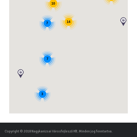
10
14
7
7
3
Copyright © 2018 Nagykanizsai Városfejlesző Kft. Minden jog fenntartva.