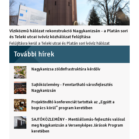
Víziközmû hálózat rekonstrukció Nagykanizsán - a Platán sori
és Teleki utcai ivóvíz közhálózat felújítása
Felújításra kerül a Teleki utcai és Platán sori ívóvíz hálózat
További hírek
Nagykanizsa zöldinfrastruktúra kérdőív
Sajtóközlemény - Fenntartható városfejlesztés
Nagykanizsán
Projektindító konferenciát tartottak az „Együtt a
bogrács körül” program keretében
SAJTÓKÖZLEMÉNY - Mentőállomás-fejlesztés valósul
meg Nagykanizsán a Versenyképes Járások Program
keretében