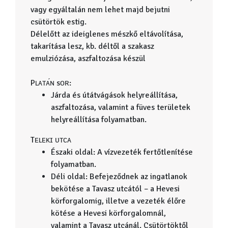
vagy egyáltalán nem lehet majd bejutni
csütörtök estig.
Délelőtt az ideiglenes mészkő eltávolítása,
takarítása lesz, kb. déltől a szakasz
emulziózása, aszfaltozása készül
Pʟᴀᴛᴀ́ɴ sᴏʀ:
Járda és útátvágások helyreállítása,
aszfaltozása, valamint a füves területek
helyreállítása folyamatban.
Tᴇʟᴇᴋɪ ᴜᴛᴄᴀ
Északi oldal: A vízvezeték fertőtlenítése
folyamatban.
Déli oldal: Befejeződnek az ingatlanok
bekötése a Tavasz utcától – a Hevesi
körforgalomig, illetve a vezeték élőre
kötése a Hevesi körforgalomnál,
valamint a Tavasz utcánál. Csütörtöktől