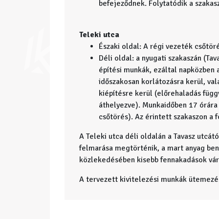
befejeződnek. Folytatódik a szakas
Teleki utca
Északi oldal: A régi vezeték csőtöré
Déli oldal: a nyugati szakaszán (Ta
építési munkák, ezáltal napközben az
időszakosan korlátozásra kerül, va
kiépítésre kerül (előrehaladás füg
áthelyezve). Munkaidőben 17 órára 
csőtörés). Az érintett szakaszon a f
A Teleki utca déli oldalán a Tavasz utcát
felmarása megtörténik, a mart anyag be
közlekedésében kisebb fennakadások vár
A tervezett kivitelezési munkák ütemezé