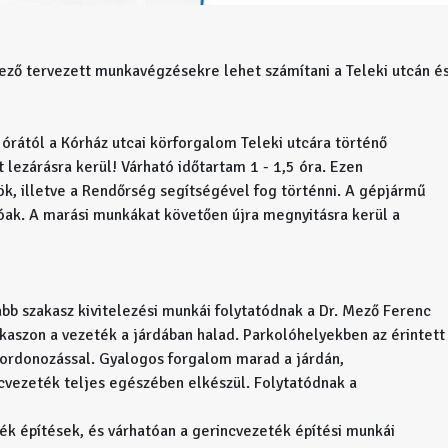
tkező tervezett munkavégzésekre lehet számítani a Teleki utcán é
 órától a Kórház utcai körforgalom Teleki utcára történő
 lezárásra kerül! Várható időtartam 1 - 1,5 óra. Ezen
ök, illetve a Rendőrség segítségével fog történni. A gépjármű
ak. A marási munkákat követően újra megnyitásra kerül a
jabb szakasz kivitelezési munkái folytatódnak a Dr. Mező Ferenc
kaszon a vezeték a járdában halad. Parkolóhelyekben az érintett
kordonozással. Gyalogos forgalom marad a járdán,
cvezeték teljes egészében elkészül. Folytatódnak a
ték építések, és várhatóan a gerincvezeték építési munkái