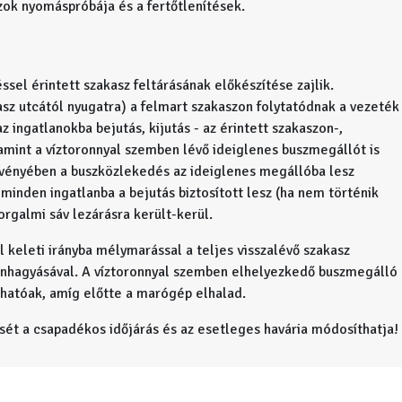
zok nyomáspróbája és a fertőtlenítések.
ssel érintett szakasz feltárásának előkészítése zajlik.
vasz utcától nyugatra) a felmart szakaszon folytatódnak a vezeték
 ingatlanokba bejutás, kijutás - az érintett szakaszon-,
lamint a víztoronnyal szemben lévő ideiglenes buszmegállót is
gvényében a buszközlekedés az ideiglenes megállóba lesz
minden ingatlanba a bejutás biztosított lesz (ha nem történik
orgalmi sáv lezárásra került-kerül.
ól keleti irányba mélymarással a teljes visszalévő szakasz
nnhagyásával. A víztoronnyal szemben elhelyezkedő buszmegálló
hatóak, amíg előtte a marógép elhalad.
sét a csapadékos időjárás és az esetleges havária módosíthatja!