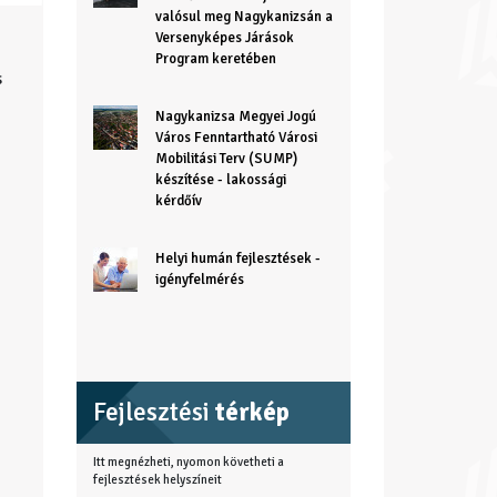
valósul meg Nagykanizsán a
Versenyképes Járások
Program keretében
s
Nagykanizsa Megyei Jogú
Város Fenntartható Városi
Mobilitási Terv (SUMP)
készítése - lakossági
kérdőív
Helyi humán fejlesztések -
igényfelmérés
Fejlesztési
térkép
Itt megnézheti, nyomon követheti a
fejlesztések helyszíneit