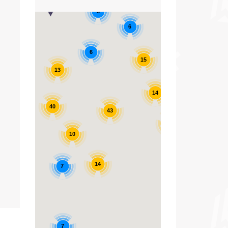
3
6
4
6
15
13
11
14
40
43
17
10
14
7
7