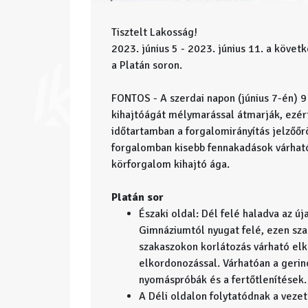
Tisztelt Lakosság!
2023. június 5 - 2023. június 11. a köve
a Platán soron.
FONTOS - A szerdai napon (június 7-én) 9
kihajtóágát mélymarással átmarják, ezért
időtartamban a forgalomirányítás jelzőőr
forgalomban kisebb fennakadások várható
körforgalom kihajtó ága.
Platán sor
Északi oldal: Dél felé haladva az ú
Gimnáziumtól nyugat felé, ezen sza
szakaszokon korlátozás várható el
elkordonozással. Várhatóan a gerin
nyomáspróbák és a fertőtlenítések.
A Déli oldalon folytatódnak a veze