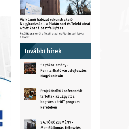
Víziközmû hálózat rekonstrukció
Nagykanizsán - a Platán sori és Teleki utcai
ivóvíz közhálózat felújítása
Felújításra kerül a Teleki utcai és Platán sori ívóvíz
hálózat
További hírek
Sajtóközlemény -
Fenntartható városfejlesztés
Nagykanizsán
Projektindító konferenciát
tartottak az „Együtt a
bogrács körül” program
keretében
SAJTÓKÖZLEMÉNY -
Mentőállomás-fejlesztés