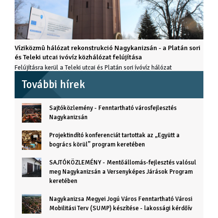
Víziközmû hálózat rekonstrukció Nagykanizsán - a Platán sori
és Teleki utcai ivóvíz közhálózat felújítása
Felújításra kerül a Teleki utcai és Platán sori ívóvíz hálózat
További hírek
Sajtóközlemény - Fenntartható városfejlesztés
Nagykanizsán
Projektindító konferenciát tartottak az „Együtt a
bogrács körül” program keretében
SAJTÓKÖZLEMÉNY - Mentőállomás-fejlesztés valósul
meg Nagykanizsán a Versenyképes Járások Program
keretében
Nagykanizsa Megyei Jogú Város Fenntartható Városi
Mobilitási Terv (SUMP) készítése - lakossági kérdőív