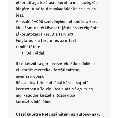
elkerülő ága lezárásra került a munkavégzés
idejére! A sajtoló munkagödör kb.5*3 m-es
lesz.
A kezdő 0+000 szelvényben felbontásra kerül
kb. 2*3m-es térkövezett járda és kerékpárút.
Elkorlátozásra került a terület!
Folytatódik a terület és az úttest
rendbetétele.
Déli oldal:
Itt elkészült a gerincvezeték. Elkezdődik az
elkészült vezetékek fertőtlenítése,
nyomáspróbája.
Rózsa utca-Teleki utcánál készül sajtolás
keresztben a Teleki utca alatt. 5*2,5 m-es
munkagödör készül a Rózsa utca
kereszteződésében.
Útszűkületre kell számítani az autósoknak.