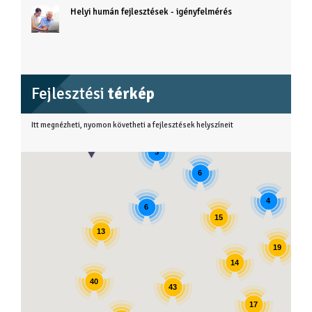
Helyi humán fejlesztések - igényfelmérés
Fejlesztési
térkép
Itt megnézheti, nyomon követheti a fejlesztések helyszíneit
3
6
4
6
15
13
19
14
40
43
17