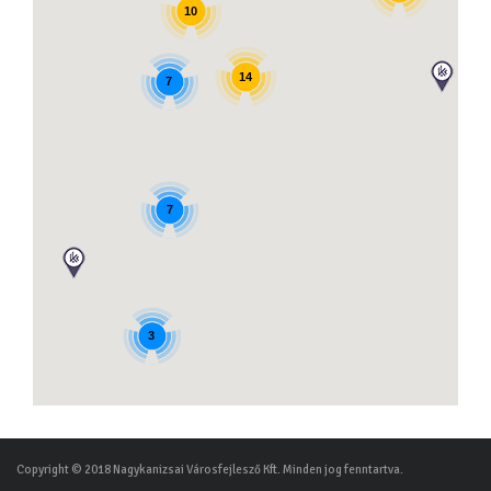
10
14
7
7
3
Copyright © 2018 Nagykanizsai Városfejlesző Kft. Minden jog fenntartva.