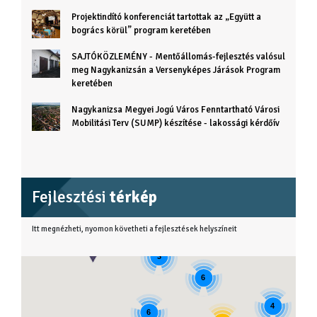
Projektindító konferenciát tartottak az „Együtt a
bogrács körül” program keretében
SAJTÓKÖZLEMÉNY - Mentőállomás-fejlesztés valósul
meg Nagykanizsán a Versenyképes Járások Program
keretében
Nagykanizsa Megyei Jogú Város Fenntartható Városi
Mobilitási Terv (SUMP) készítése - lakossági kérdőív
Fejlesztési
térkép
Itt megnézheti, nyomon követheti a fejlesztések helyszíneit
3
6
4
6