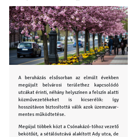
A beruházás elsősorban az elmúlt években
megújult belvárosi területhez kapcsolódó
utcákat érinti, néhány helyszínen a felszín alatti
közművezetékeket is kicserélik: így
hosszútávon biztosítottá válik azok üzemzavar-
mentes működtetése.
Megújul többek közt a Csónakázó-tóhoz vezető
bekötőút, a sétálóutcává alakított Ady utca, de