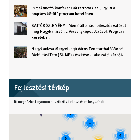
Projektindító konferenciát tartottak az „Együtt a
bogrács körül” program keretében
SAJTÓKÖZLEMÉNY - Mentőállomás-fejlesztés valósul
meg Nagykanizsán a Versenyképes Járások Program
keretében
Nagykanizsa Megyei Jogú Város Fenntartható Városi
Mobilitási Terv (SUMP) készítése - lakossági kérdőív
Fejlesztési
térkép
Itt megnézheti, nyomon követheti a fejlesztések helyszíneit
3
6
4
6