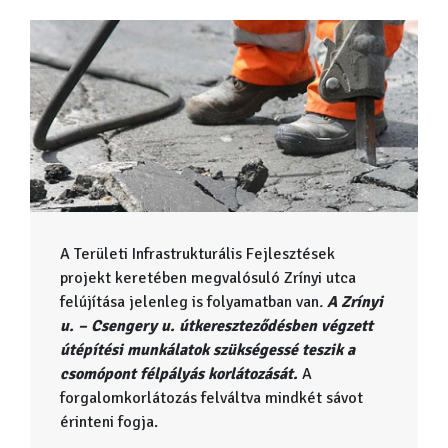
A Területi Infrastrukturális Fejlesztések
projekt keretében megvalósuló Zrínyi utca
felújítása jelenleg is folyamatban van
.
A Zrínyi
u. – Csengery u. útkereszteződésben végzett
útépítési munkálatok szükségessé teszik a
csomópont félpályás korlátozását.
A
forgalomkorlátozás felváltva mindkét sávot
érinteni fogja.