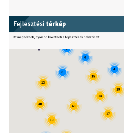
Fejlesztési
térkép
Itt megnézheti, nyomon követheti a fejlesztések helyszíneit
3
6
4
6
15
13
19
14
40
43
17
10