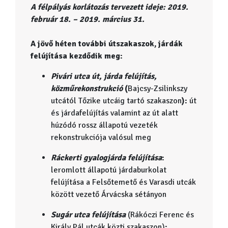
A félpályás korlátozás tervezett ideje: 2019.
február 18. – 2019. március 31.
A jövő héten további útszakaszok, járdák
felújítása kezdődik meg:
Pivári utca út, járda felújítás,
közműrekonstrukció
(
Bajcsy-Zsilinkszy
utcától Tőzike utcáig tartó szakaszon
):
út
és járdafelújítás valamint az út alatt
húzódó rossz állapotú vezeték
rekonstrukciója valósul meg
Ráckerti gyalogjárda felújítása
:
leromlott állapotú járdaburkolat
felújítása a Felsőtemető és Varasdi utcák
között vezető Árvácska sétányon
Sugár utca felújítása
(Rákóczi Ferenc és
Király Pál utcák közti szakaszon)
: