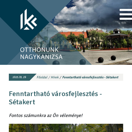
Főoldal
Hírek
Fenntartható városfejlesztés - Sétakert
2025.01.29
Fenntartható városfejlesztés -
Sétakert
Fontos számunkra az Ön véleménye!