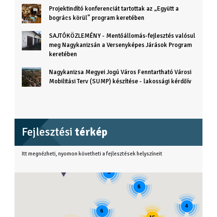
Projektindító konferenciát tartottak az „Együtt a
bogrács körül” program keretében
SAJTÓKÖZLEMÉNY - Mentőállomás-fejlesztés valósul
meg Nagykanizsán a Versenyképes Járások Program
keretében
Nagykanizsa Megyei Jogú Város Fenntartható Városi
Mobilitási Terv (SUMP) készítése - lakossági kérdőív
Fejlesztési
térkép
Itt megnézheti, nyomon követheti a fejlesztések helyszíneit
3
6
4
6