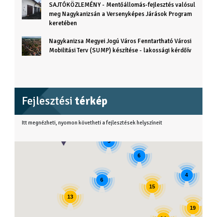
SAJTÓKÖZLEMÉNY - Mentőállomás-fejlesztés valósul
meg Nagykanizsán a Versenyképes Járások Program
keretében
Nagykanizsa Megyei Jogú Város Fenntartható Városi
Mobilitási Terv (SUMP) készítése - lakossági kérdőív
Fejlesztési
térkép
Itt megnézheti, nyomon követheti a fejlesztések helyszíneit
3
6
4
6
15
13
19