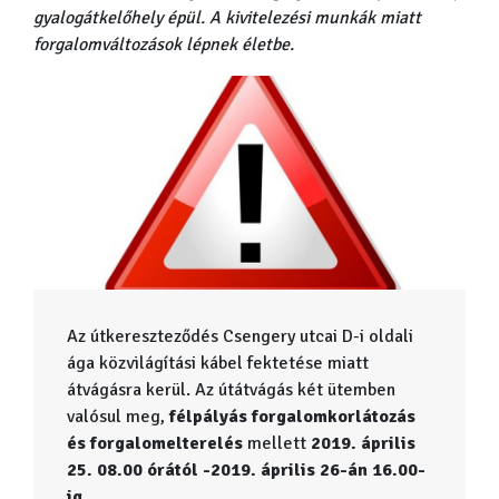
gyalogátkelőhely épül. A kivitelezési munkák miatt
forgalomváltozások lépnek életbe.
Az útkereszteződés Csengery utcai D-i oldali
ága közvilágítási kábel fektetése miatt
átvágásra kerül. Az útátvágás két ütemben
valósul meg,
félpályás forgalomkorlátozás
és forgalomelterelés
mellett
2019. április
25. 08.00 órától -2019. április 26-án 16.00-
ig
.