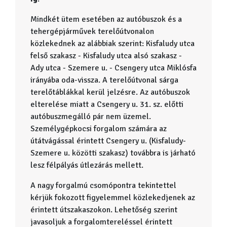
Mindkét ütem esetében az autóbuszok és a
tehergépjárművek terelőútvonalon
közlekednek az alábbiak szerint: Kisfaludy utca
felső szakasz - Kisfaludy utca alsó szakasz -
Ady utca - Szemere u. - Csengery utca Miklósfa
irányába oda-vissza. A terelőútvonal sárga
terelőtáblákkal kerül jelzésre. Az autóbuszok
elterelése miatt a Csengery u. 31. sz. előtti
autóbuszmegálló pár nem üzemel.
Személygépkocsi forgalom számára az
útátvágással érintett Csengery u. (Kisfaludy-
Szemere u. közötti szakasz) továbbra is járható
lesz félpályás útlezárás mellett.
A nagy forgalmú csomópontra tekintettel
kérjük fokozott figyelemmel közlekedjenek az
érintett útszakaszokon. Lehetőség szerint
javasoljuk a forgalomtereléssel érintett