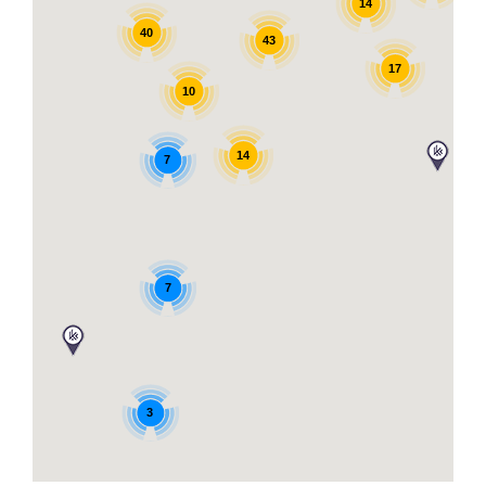
14
40
43
17
10
14
7
7
3