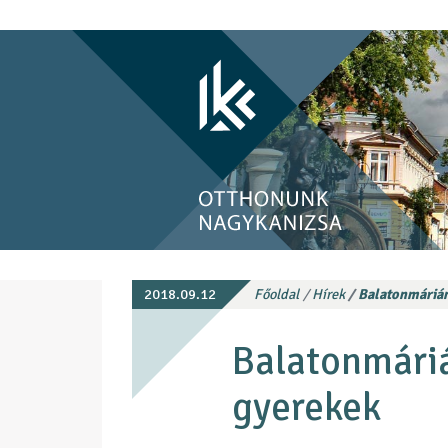
2018.09.12
Főoldal
Hírek
Balatonmárián
Balatonmáriá
gyerekek