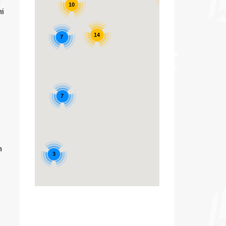
10
ni
14
7
7
n
3