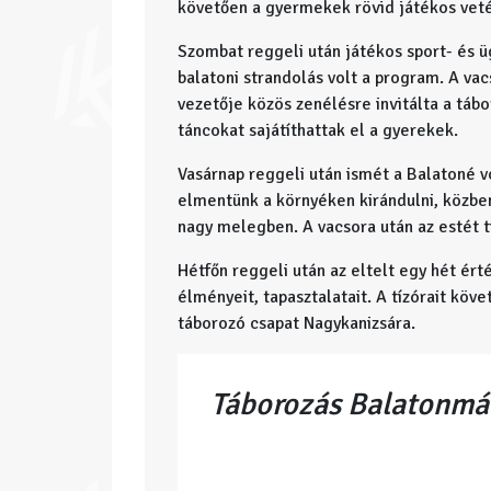
követően a gyermekek rövid játékos veté
Szombat reggeli után játékos sport- és ü
balatoni strandolás volt a program. A vac
vezetője közös zenélésre invitálta a táb
táncokat sajátíthattak el a gyerekek.
Vasárnap reggeli után ismét a Balatoné vo
elmentünk a környéken kirándulni, közben
nagy melegben. A vacsora után az estét tin
Hétfőn reggeli után az eltelt egy hét ér
élményeit, tapasztalatait. A tízórait kö
táborozó csapat Nagykanizsára.
Táborozás Balatonmá