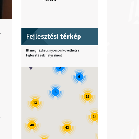
,
Fejlesztési
térkép
l
Itt megnézheti, nyomon követheti a
fejlesztések helyszíneit
3
6
4
6
15
13
11
.
14
40
43
17
a