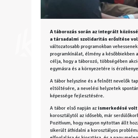
A táborozás során az integrált közöss
a társadalmi szolidaritás erősítése vol
változatosabb programokban vehessenek 
programkínálat, élmény a későbbiekben a 
célja, hogy a táborozó, többségében akci
egymásra és a környezetére is érzékenyen
A tábor helyszíne és a felnőtt nevelők ta
eltöltésére, a nevelési helyzetek spontá
képessége fejlesztésére.
A tábor első napján az
ismerkedésé volt
korosztálytól az idősebb, már serdülőkor
Pozitívum, hogy nagyon nyitottan állt ho
sikerült áthidalni a korosztályos problé
elfoglalása és kiosztása, és a nagy meleg