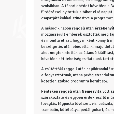
szobákban. A tábori ebédet követően a Bal
fürdőzéssel nyitottuk a tábor első napját
csapatjátékokkal színesítve a programot.
A második napon reggeli után
érzékenyí
mozgássérült emberek osztották meg tapa
és mondta el azt, hogy miként könnyíti m
beszélgetés után ebédeltünk, majd délut
ahol megtekintettük az állandó kiállítást
követően két tehetséges fiatalunk tartot
A csütörtöki reggeli után hajókirándulásr
elfogyasztottunk, utána pedig strandoltu
kötetlen szabad programra került sor.
Pénteken reggeli után
Nemesvita
volt az
szórakoztató és egyben érdekfeszítő műso
lovaglás, légpuska lövészet, vízi csúszda
trambulin, kötélpálya, pedál gokart, és