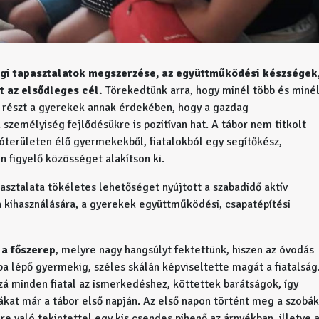
égi tapasztalatok megszerzése, az együttműködési készségek
t az elsődleges cél.
Törekedtünk arra, hogy minél több és miné
részt a gyerekek annak érdekében, hogy a gazdag
személyiség fejlődésükre is pozitívan hat. A tábor nem titkolt
óterületen élő gyermekekből, fiatalokból egy segítőkész,
 figyelő közösséget alakítson ki.
pasztalata tökéletes lehetőséget nyújtott a szabadidő aktív
n kihasználására, a gyerekek együttműködési, csapatépítési
 a főszerep
, melyre nagy hangsúlyt fektettünk, hiszen az óvodás
ba lépő gyermekig, széles skálán képviseltette magát a fiatalság
zzá minden fiatal az ismerkedéshez, köttettek barátságok, így
mákat már a tábor első napján. Az első napon történt meg a szobák
re való tekintettel egy kis csendes pihenő az árnyékban, illetve 