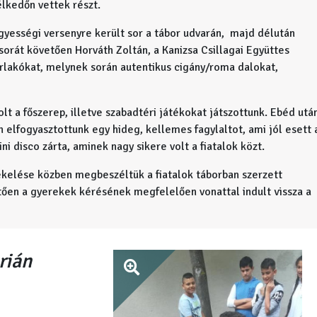
lkedőn vettek részt.
gyességi versenyre került sor a tábor udvarán, majd délután
sorát követően Horváth Zoltán, a Kanizsa Csillagai Együttes
orlakókat, melynek során autentikus cigány/roma dalokat,
lt a főszerep, illetve szabadtéri játékokat játszottunk. Ebéd utá
 elfogyasztottunk egy hideg, kellemes fagylaltot, ami jól esett 
i disco zárta, aminek nagy sikere volt a fiatalok közt.
tékelése közben megbeszéltük a fiatalok táborban szerzett
vetően a gyerekek kérésének megfelelően vonattal indult vissza a
rián