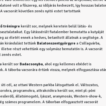
atoné volt a főszerep, az időjárás kedvezett, így hosszas balato
. A vacsorát követően zenés nyitó estet tartottunk
tő tréningre
került sor, melynek keretein belül látás- és
sztalataikat. Egy látássérült fiatalember bemutatta a kutyáját
eg az életét ennek a kedves, betanított állatnak a segítsége. A
án kirándulást tettünk
Balatonszentgyörgyre
a Csillagvárba,
, illetve részt vehettünk egy solymász bemutatón is. A vacsorát
t zenés estet.
a került sor
Badacsonyba
, ahol egy kellemes ebédet is
nk. A táborba vacsorára értünk vissza, melynek elfogyasztása utá
 úti cél, az ottani Western parkba látogattunk el. Változatos,
rokra, programokra, attrakciókra került sor, mint pl: póni
, esőerdő, állatsimogató, íjászat, aranymosás, Western-show-k,
 még számos programelem. A táborban elfogyasztott vacsorát