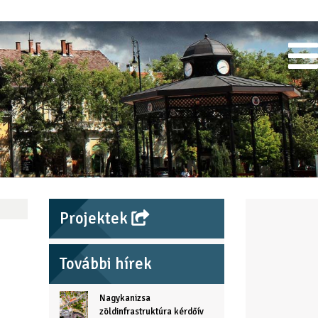
Projektek
További hírek
Nagykanizsa
zöldinfrastruktúra kérdőív