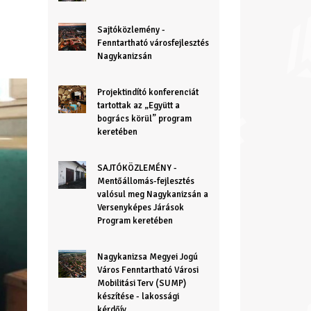
Sajtóközlemény -
Fenntartható városfejlesztés
Nagykanizsán
Projektindító konferenciát
tartottak az „Együtt a
bogrács körül” program
keretében
SAJTÓKÖZLEMÉNY -
Mentőállomás-fejlesztés
valósul meg Nagykanizsán a
Versenyképes Járások
Program keretében
Nagykanizsa Megyei Jogú
Város Fenntartható Városi
Mobilitási Terv (SUMP)
készítése - lakossági
kérdőív