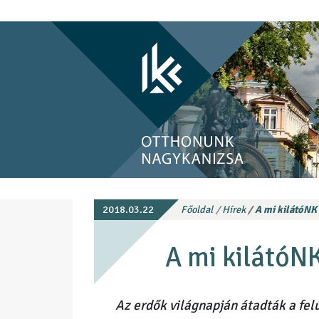
2018.03.22
Főoldal
Hírek
A mi kilátóNK
A mi kilátóN
Az erdők világnapján átadták a felú