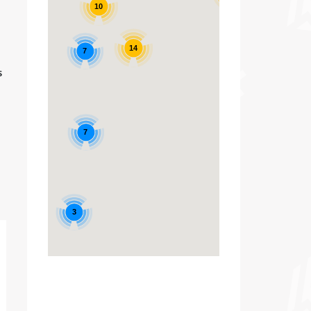
10
14
7
s
7
3