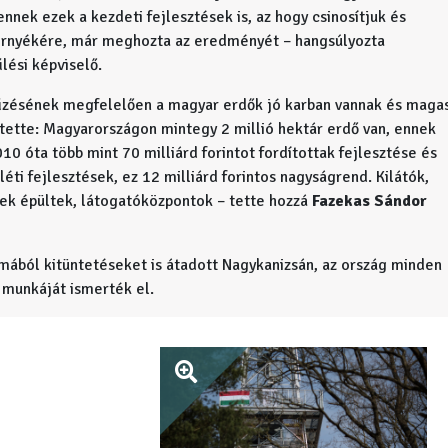
nnek ezek a kezdeti fejlesztések is, az hogy csinosítjuk és
örnyékére, már meghozta az eredményét – hangsúlyozta
lési képviselő.
űzésének megfelelően a magyar erdők jó karban vannak és maga
tette: Magyarországon mintegy 2 millió hektár erdő van, ennek
10 óta több mint 70 milliárd forintot fordítottak fejlesztése és
éti fejlesztések, ez 12 milliárd forintos nagyságrend. Kilátók,
lyek épültek, látogatóközpontok – tette hozzá
Fazekas Sándor
mából kitüntetéseket is átadott Nagykanizsán, az ország minden
 munkáját ismerték el.