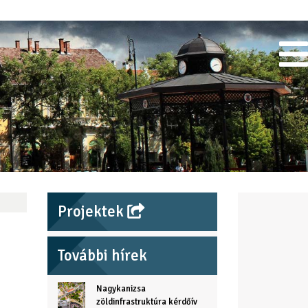
Projektek
További hírek
Nagykanizsa
zöldinfrastruktúra kérdőív