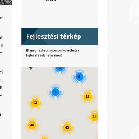
e
Fejlesztési
térkép
nt
 a
Itt megnézheti, nyomon követheti a
 –
fejlesztések helyszíneit
3
ni
6
m,
an
4
6
 a
15
13
11
i
14
40
43
17