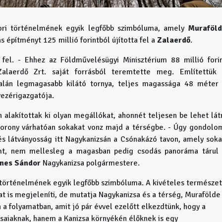
ori történelmének egyik legfőbb szimbóluma, amely
Muraföld
 építményt 125 millió forintból újította fel a
Zalaerdő
.
k fel. - Ehhez az Földművelésügyi Minisztérium 88 millió fori
Zalaerdő Zrt. saját forrásból teremtette meg. Említettük
alán legmagasabb kilátó tornya, teljes magassága 48 méter
vezérigazgatója.
alakítottak ki olyan megállókat, ahonnét teljesen be lehet lát
 torony várhatóan sokakat vonz majd a térségbe. - Úgy gondolo
 és látványosság itt Nagykanizsán a Csónakázó tavon, amely sok
remt, nem mellesleg a magasban pedig csodás panoráma tárul
nes Sándor
Nagykanizsa polgármestere.
 történelmének egyik legfőbb szimbóluma. A kivételes természet
at is megjeleníti, de mutatja Nagykanizsa és a térség, Murafölde
 a folyamatban, amit jó pár évvel ezelőtt elkezdtünk, hogy a
saiaknak, hanem a Kanizsa környékén élőknek is egy