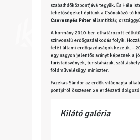
szabadidőközpontjává tegyük. És Hála Iste
lehetőségeket építünk a Csónakázó tó k
Cseresnyés Péter
államtitkár, országgyű
A kormány 2010-ben elhatározott célkit
színvonalú erdőgazdálkodás folyik. Hozzá
felét állami erdőgazdaságok kezelik. - 20
egy nagyon jelentős arányt képeznek a jól
turistaösvények, turistaházak, szálláshe
földművelésügyi miniszter.
Fazekas Sándor az erdők világnapja alkal
pontjáról összesen 29 erdészeti dolgozó
Kilátó galéria