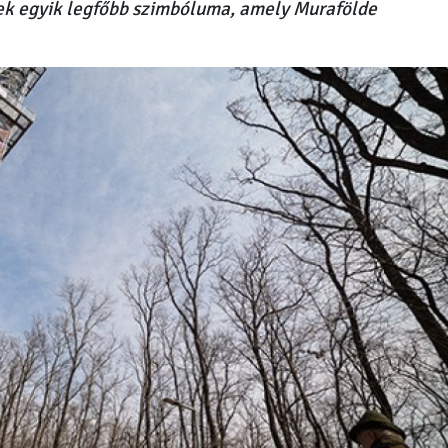
k egyik legfőbb szimbóluma, amely Murafölde