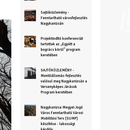
Sajtóközlemény -
Fenntartható városfejlesztés
Nagykanizsán
Projektindító konferenciát
tartottak az „Együtt a
bogrács körül” program
keretében
SAJTÓKÖZLEMÉNY -
Mentőállomás-fejlesztés
valósul meg Nagykanizsán a
Versenyképes Járások
Program keretében
Nagykanizsa Megyei Jogú
Város Fenntartható Városi
Mobilitási Terv (SUMP)
készítése - lakossági
kérdőív